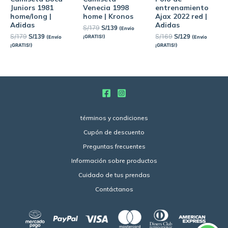
Juniors 1981
Venecia 1998
entrenamiento
home/long |
home | Kronos
Ajax 2022 red |
Adidas
Adidas
S/
179
S/
139
(Envío
S/
179
S/
169
S/
139
S/
129
¡GRATIS!)
(Envío
(Envío
¡GRATIS!)
¡GRATIS!)
términos y condiciones
Cupón de descuento
Preguntas frecuentes
Información sobre productos
Cuidado de tus prendas
Contáctanos