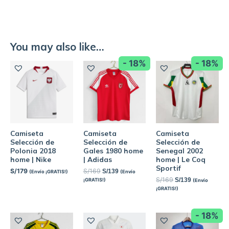
You may also like…
- 18%
- 18%
Camiseta
Camiseta
Camiseta
Selección de
Selección de
Selección de
Polonia 2018
Gales 1980 home
Senegal 2002
home | Nike
| Adidas
home | Le Coq
Sportif
S/
179
S/
169
S/
139
(Envío ¡GRATIS!)
(Envío
S/
169
S/
139
¡GRATIS!)
(Envío
¡GRATIS!)
- 18%