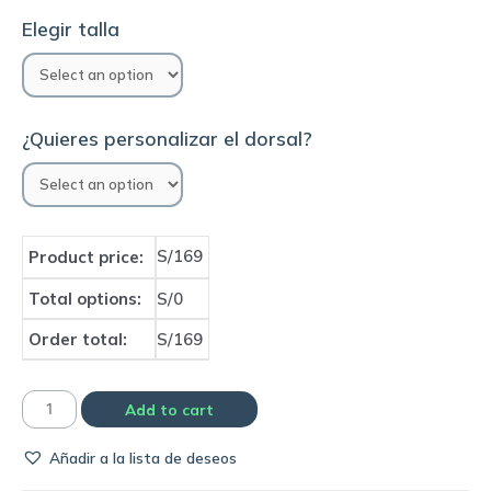
Elegir talla
¿Quieres personalizar el dorsal?
S/169
Product price:
Total options:
S/0
Order total:
S/169
Camiseta
Add to cart
Selección
Añadir a la lista de deseos
de
Gales