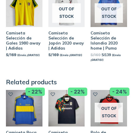
OUT OF
OUT OF
STOCK
STOCK
Camiseta
Camiseta
Camiseta
Selección de
Selección de
Selección de
Gales 1980 away
Japón 2020 away
Islandia 2020
| Adidas
| Adidas
home | Puma
S/
169
S/
169
S/
169
S/
139
(Envío ¡GRATIS!)
(Envío ¡GRATIS!)
(Envío
¡GRATIS!)
Related products
- 22%
- 22%
- 24%
OUT OF
STOCK
Camiseta Boca
Camiseta
Polo de