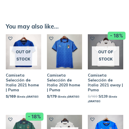
You may also like…
- 18%
OUT OF
OUT OF
STOCK
STOCK
Camiseta
Camiseta
Camiseta
Selección de
Selección de
Selección de
Italia 2021 home
Italia 2020 home
Italia 2021 away |
| Puma
| Puma
Puma
S/
169
S/
179
S/
169
S/
139
(Envío ¡GRATIS!)
(Envío ¡GRATIS!)
(Envío
¡GRATIS!)
- 18%