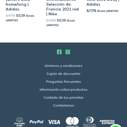
home/long |
Selección de
Adidas
Adidas
Francia 2021 red
S/
179
(Envío ¡GRATIS!)
| Nike
S/
179
S/
139
(Envío
S/
169
S/
139
¡GRATIS!)
(Envío
¡GRATIS!)
términos y condiciones
Cupón de descuento
Preguntas frecuentes
Información sobre productos
Cuidado de tus prendas
Contáctanos