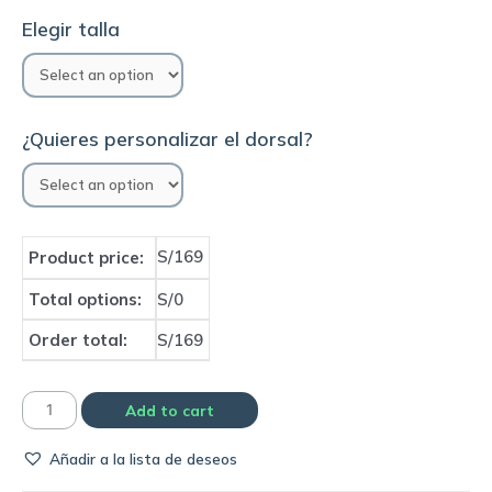
Elegir talla
¿Quieres personalizar el dorsal?
S/169
Product price:
Total options:
S/0
Order total:
S/169
Camiseta
Add to cart
Selección
Añadir a la lista de deseos
de
Italia