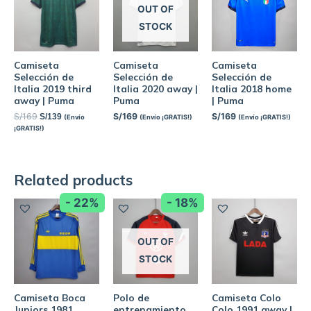
OUT OF
STOCK
Camiseta
Camiseta
Camiseta
Selección de
Selección de
Selección de
Italia 2019 third
Italia 2020 away |
Italia 2018 home
away | Puma
Puma
| Puma
S/
169
S/
169
S/
169
S/
139
(Envío
(Envío ¡GRATIS!)
(Envío ¡GRATIS!)
¡GRATIS!)
Related products
- 22%
- 18%
OUT OF
STOCK
Camiseta Boca
Polo de
Camiseta Colo
Juniors 1981
entrenamiento
Colo 1991 away |