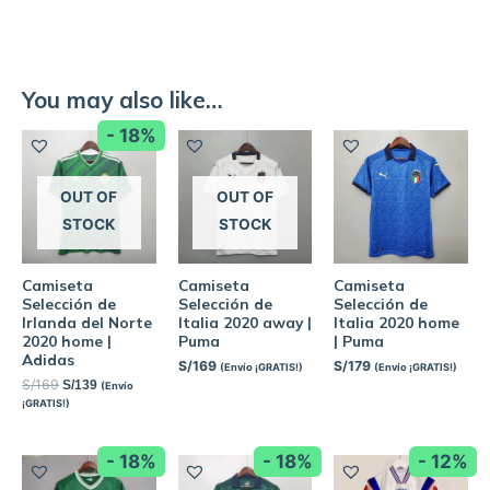
You may also like…
- 18%
OUT OF
OUT OF
STOCK
STOCK
Camiseta
Camiseta
Camiseta
Selección de
Selección de
Selección de
Irlanda del Norte
Italia 2020 away |
Italia 2020 home
2020 home |
Puma
| Puma
Adidas
S/
169
S/
179
(Envío ¡GRATIS!)
(Envío ¡GRATIS!)
S/
169
S/
139
(Envío
¡GRATIS!)
- 18%
- 18%
- 12%