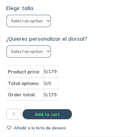
Elegir talla
¿Quieres personalizar el dorsal?
S/179
Product price:
Total options:
S/0
Order total:
S/179
Camiseta
Add to cart
Selección
Añadir a la lista de deseos
de
Italia