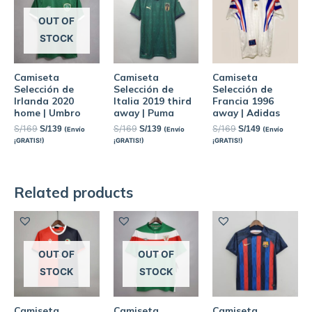
OUT OF
STOCK
Camiseta
Camiseta
Camiseta
Selección de
Selección de
Selección de
Irlanda 2020
Italia 2019 third
Francia 1996
home | Umbro
away | Puma
away | Adidas
S/
169
S/
169
S/
169
S/
139
S/
139
S/
149
(Envío
(Envío
(Envío
¡GRATIS!)
¡GRATIS!)
¡GRATIS!)
Related products
OUT OF
OUT OF
STOCK
STOCK
Camiseta
Camiseta
Camiseta