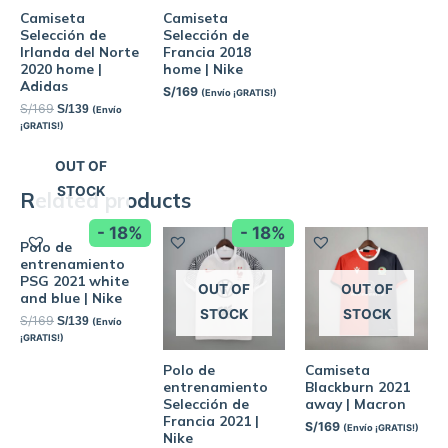
Camiseta
Camiseta
Selección de
Selección de
Irlanda del Norte
Francia 2018
2020 home |
home | Nike
Adidas
S/
169
(Envío ¡GRATIS!)
S/
169
S/
139
(Envío
¡GRATIS!)
OUT OF
STOCK
Related products
- 18%
- 18%
Polo de
entrenamiento
PSG 2021 white
OUT OF
OUT OF
and blue | Nike
STOCK
STOCK
S/
169
S/
139
(Envío
¡GRATIS!)
Polo de
Camiseta
entrenamiento
Blackburn 2021
Selección de
away | Macron
Francia 2021 |
S/
169
(Envío ¡GRATIS!)
Nike