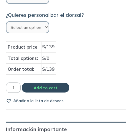
¿Quieres personalizar el dorsal?
S/139
Product price:
Total options:
S/0
Order total:
S/139
Camiseta
Add to cart
Selección
Añadir a la lista de deseos
de
Italia
2019
third
Información importante
away