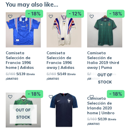
You may also like…
- 18%
- 12%
- 18%
Camiseta
Camiseta
Camiseta
Selección de
Selección de
Selección de
Francia 1996
Francia 1996
Italia 2019 third
home | Adidas
away | Adidas
away | Puma
S/
169
S/
169
S/
169
S/
139
S/
149
S/
139
(Envío
(Envío
(Envío
OUT OF
¡GRATIS!)
¡GRATIS!)
¡GRATIS!)
STOCK
- 18%
- 18%
Camiseta
Selección de
Irlanda 2020
OUT OF
home | Umbro
STOCK
S/
169
S/
139
(Envío
¡GRATIS!)