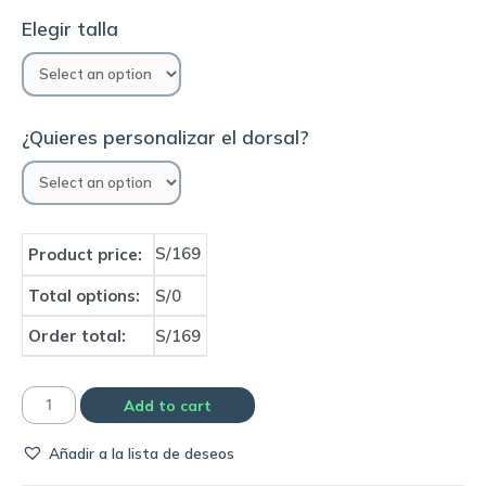
Elegir talla
¿Quieres personalizar el dorsal?
S/169
Product price:
Total options:
S/0
Order total:
S/169
Camiseta
Add to cart
Selección
Añadir a la lista de deseos
de
Italia