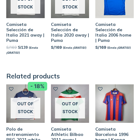
STOCK
STOCK
Camiseta
Camiseta
Camiseta
Selección de
Selección de
Selección de
Italia 2021 away |
Italia 2020 away |
Italia 2006 home
Puma
Puma
| Puma
S/
169
S/
169
S/
169
S/
139
(Envío
(Envío ¡GRATIS!)
(Envío ¡GRATIS!)
¡GRATIS!)
Related products
- 18%
OUT OF
OUT OF
STOCK
STOCK
Polo de
Camiseta
Camiseta
entrenamiento
Athletic Bilbao
Barcelona 1996
PSG 2021 white
2011 away |
home | Kappa