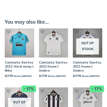
You may also like…
OUT OF
STOCK
Camiseta Santos
Camiseta Santos
Camiseta Santos
2012 third away |
2022 home |
2021 home |
Nike
Umbro
Umbro
S/
179
S/
179
S/
179
(Envío ¡GRATIS!)
(Envío ¡GRATIS!)
(Envío ¡GRATIS!)
- 17%
- 17%
OUT OF