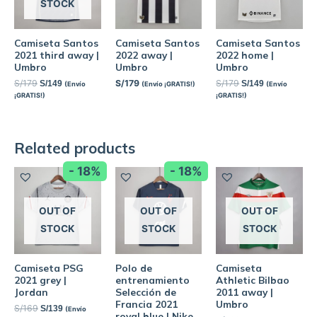
STOCK
Camiseta Santos
Camiseta Santos
Camiseta Santos
2021 third away |
2022 away |
2022 home |
Umbro
Umbro
Umbro
S/
179
S/
179
S/
179
S/
149
S/
149
(Envío
(Envío ¡GRATIS!)
(Envío
¡GRATIS!)
¡GRATIS!)
Related products
- 18%
- 18%
OUT OF
OUT OF
OUT OF
STOCK
STOCK
STOCK
Camiseta PSG
Polo de
Camiseta
2021 grey |
entrenamiento
Athletic Bilbao
Jordan
Selección de
2011 away |
Francia 2021
Umbro
S/
169
S/
139
(Envío
royal blue | Nike