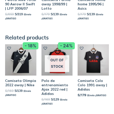
90 Aerow II Swift
away 1998/99 |
home 1995/96 |
| LFP 2006/07
Lotto
Asics
S/
659
S/
179
S/
179
S/
319
S/
139
S/
139
(Envío
(Envío
(Envío
¡GRATIS!)
¡GRATIS!)
¡GRATIS!)
Related products
- 18%
- 24%
OUT OF
STOCK
Camiseta Olimpia
Polo de
Camiseta Colo
2022 away | Nike
entrenamiento
Colo 1991 away |
Ajax 2022 red |
Adidas
S/
169
S/
139
(Envío
Adidas
S/
179
¡GRATIS!)
(Envío ¡GRATIS!)
S/
169
S/
129
(Envío
¡GRATIS!)