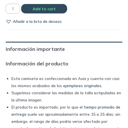
Camiseta
Add to cart
Roma
Añadir a la lista de deseos
home
1997/98
|
Diadora
Información importante
quantity
Información del producto
Esta camiseta es confeccionada en Asia y cuenta con casi
los mismos acabados de los
ejemplares originales
.
Sugerimos considerar las medidas de la talla estipuladas en
la última imagen.
El producto es importado, por lo que el
tiempo promedio de
entrega
suele ser aproximadamente entre 15 a 25 días; sin
embargo, el rango de días podría verse afectado por