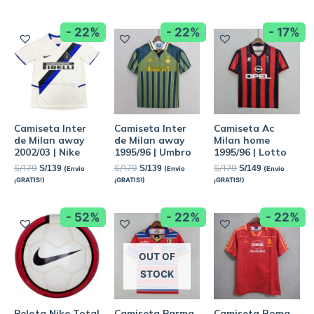
- 22%
- 22%
- 17%
Camiseta Inter
Camiseta Inter
Camiseta Ac
de Milan away
de Milan away
Milan home
2002/03 | Nike
1995/96 | Umbro
1995/96 | Lotto
S/
179
S/
179
S/
179
S/
139
S/
139
S/
149
(Envío
(Envío
(Envío
¡GRATIS!)
¡GRATIS!)
¡GRATIS!)
- 52%
- 22%
- 22%
OUT OF
STOCK
Pelota Nike Total
Camiseta Parma
Camiseta Roma