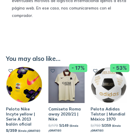
eventuales motivos de logística internacional ajenos a esta
página web. En ese caso, nos comunicaremos con el
comprador.
You may also like…
- 17%
- 53%
Pelota Nike
Camiseta Roma
Pelota Adidas
Incyte yellow |
away 2020/21 |
Telstar | Mundial
Serie A 2013
Nike
México 1970
balón oficial
S/
179
S/
759
S/
149
S/
359
(Envío
(Envío
S/
359
¡GRATIS!)
¡GRATIS!)
(Envío ¡GRATIS!)