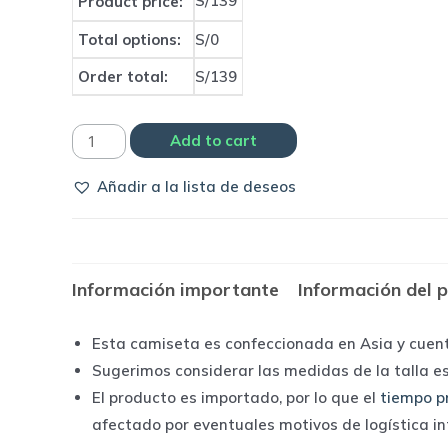
S/139
Product price:
Total options:
S/0
Order total:
S/139
Camiseta
Add to cart
Real
Añadir a la lista de deseos
Madrid
2017/18
third
away
Información importante
Información del 
|
Adidas
Esta camiseta es confeccionada en Asia y cuen
quantity
Sugerimos considerar las medidas de la talla e
El producto es importado, por lo que el
tiempo p
afectado por eventuales motivos de logística i