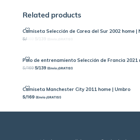
Related products
Camiseta Selección de Corea del Sur 2002 home | 
S/
169
S/
139
(Envío ¡GRATIS!)
Polo de entrenamiento Selección de Francia 2021 r
S/
169
S/
139
(Envío ¡GRATIS!)
Camiseta Manchester City 2011 home | Umbro
S/
169
(Envío ¡GRATIS!)