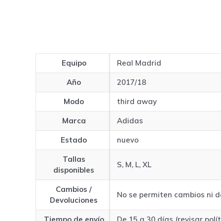
Equipo
Real Madrid
Año
2017/18
Modo
third away
Marca
Adidas
Estado
nuevo
Tallas
S, M, L, XL
disponibles
Cambios /
No se permiten cambios ni d
Devoluciones
Tiempo de envío
De 15 a 30 días (revisar polí