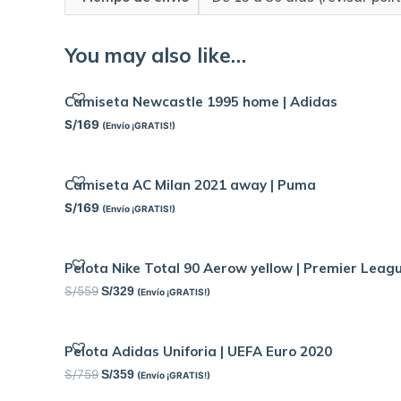
You may also like…
Camiseta Newcastle 1995 home | Adidas
S/
169
(Envío ¡GRATIS!)
Camiseta AC Milan 2021 away | Puma
S/
169
(Envío ¡GRATIS!)
Pelota Nike Total 90 Aerow yellow | Premier Leag
S/
559
S/
329
(Envío ¡GRATIS!)
Pelota Adidas Uniforia | UEFA Euro 2020
S/
759
S/
359
(Envío ¡GRATIS!)