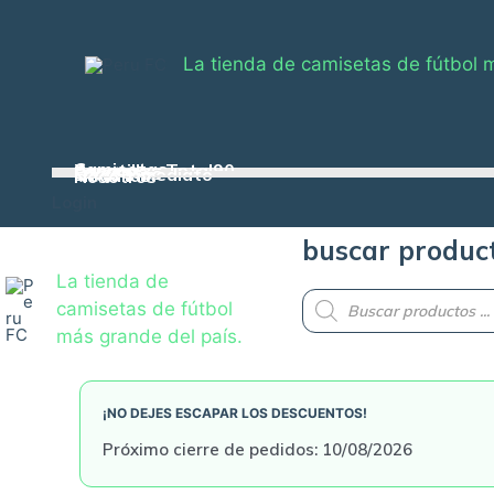
Skip
to
La tienda de camisetas de fútbol 
content
Camisetas
Zapatillas Total90
Casacas
Pelotas
Conjuntos
Envío inmediato
Medallas
Nosotros
Login
buscar produc
La tienda de
Products
camisetas de fútbol
search
más grande del país.
¡NO DEJES ESCAPAR LOS DESCUENTOS!
Próximo cierre de pedidos: 10/08/2026