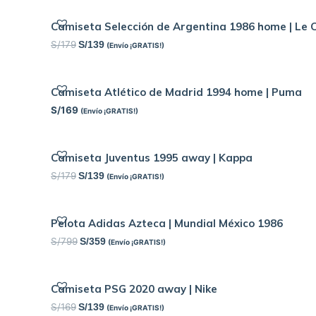
Camiseta Selección de Argentina 1986 home | Le C
S/
179
S/
139
(Envío ¡GRATIS!)
Camiseta Atlético de Madrid 1994 home | Puma
S/
169
(Envío ¡GRATIS!)
Camiseta Juventus 1995 away | Kappa
S/
179
S/
139
(Envío ¡GRATIS!)
Pelota Adidas Azteca | Mundial México 1986
S/
799
S/
359
(Envío ¡GRATIS!)
Camiseta PSG 2020 away | Nike
S/
169
S/
139
(Envío ¡GRATIS!)