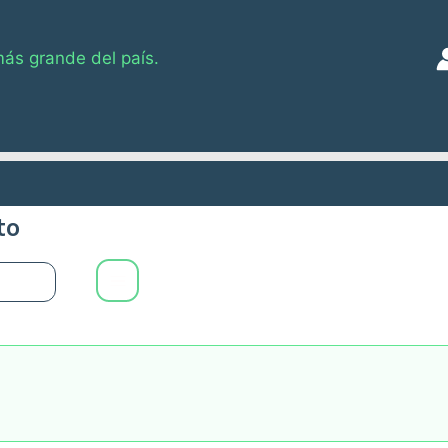
más grande del país.
to
0
Main
Menu