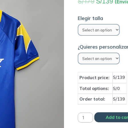
S/
179
S/
139
(Enví
Elegir talla
¿Quieres personalizar
S/139
Product price:
Total options:
S/0
Order total:
S/139
Camiseta
Add to ca
Juventus