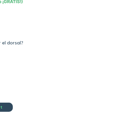
o ¡GRATIS!)
 el dorsal?
rt