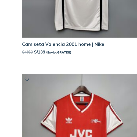
Camiseta Valencia 2001 home | Nike
S/
169
S/
139
(Envío ¡GRATIS!)