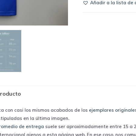
Añadir a la lista de
1995
away
|
Kappa
quantity
producto
ta con casi los mismos acabados de los
ejemplares originale
stipuladas en la última imagen.
romedio de entrega
suele ser aproximadamente entre 15 a 25
nternacional ajenos a esta página web. En ese caso, nos com