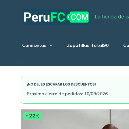
Skip
to
La tienda de c
content
Camisetas
Zapatillas Total90
Ca
Login
¡NO DEJES ESCAPAR LOS DESCUENTOS!
Próximo cierre de pedidos: 10/08/2026
- 22%