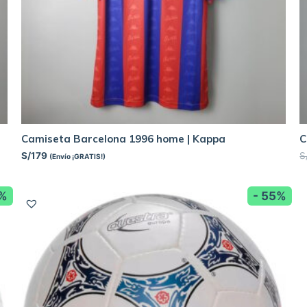
Camiseta Barcelona 1996 home | Kappa
C
S/
179
S
(Envío ¡GRATIS!)
8%
- 55%