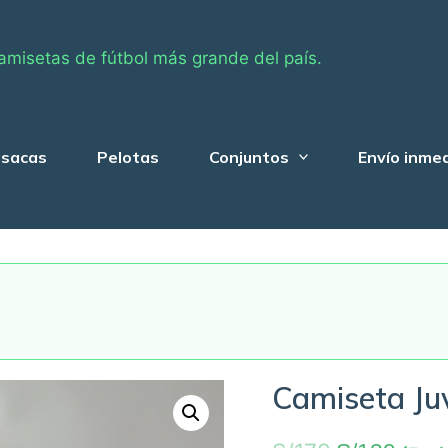
amisetas de fútbol más grande del país.
sacas
Pelotas
Conjuntos
Envío inme
Camiseta Ju