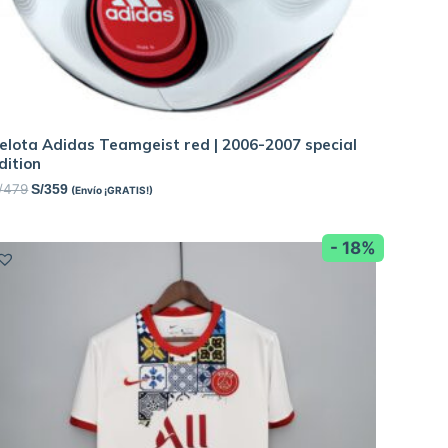
elota Adidas Teamgeist red | 2006-2007 special
dition
/
479
S/
359
(Envío ¡GRATIS!)
- 18%