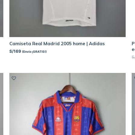
Camiseta Real Madrid 2005 home | Adidas
P
e
S/
169
(Envío ¡GRATIS!)
S