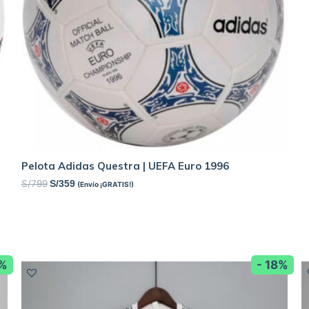
Pelota Adidas Questra | UEFA Euro 1996
S/
799
S/
359
(Envío ¡GRATIS!)
8%
- 18%