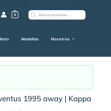
buscar producto
Products
search
0
diato
Medallas
Nosotros
ventus 1995 away | Kappa