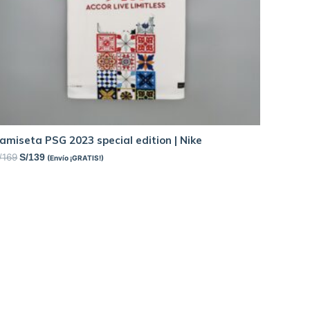
amiseta PSG 2023 special edition | Nike
/
169
S/
139
(Envío ¡GRATIS!)