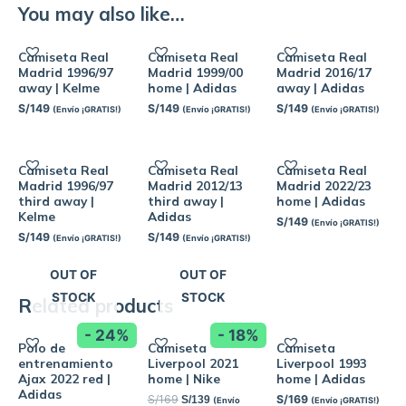
You may also like…
Camiseta Real
Camiseta Real
Camiseta Real
Madrid 1996/97
Madrid 1999/00
Madrid 2016/17
away | Kelme
home | Adidas
away | Adidas
S/
149
S/
149
S/
149
(Envío ¡GRATIS!)
(Envío ¡GRATIS!)
(Envío ¡GRATIS!)
Camiseta Real
Camiseta Real
Camiseta Real
Madrid 1996/97
Madrid 2012/13
Madrid 2022/23
third away |
third away |
home | Adidas
Kelme
Adidas
S/
149
(Envío ¡GRATIS!)
S/
149
S/
149
(Envío ¡GRATIS!)
(Envío ¡GRATIS!)
OUT OF
OUT OF
STOCK
STOCK
Related products
- 24%
- 18%
Polo de
Camiseta
Camiseta
entrenamiento
Liverpool 2021
Liverpool 1993
Ajax 2022 red |
home | Nike
home | Adidas
Adidas
S/
169
S/
169
S/
139
(Envío
(Envío ¡GRATIS!)