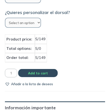
¿Quieres personalizar el dorsal?
S/149
Product price:
Total options:
S/0
Order total:
S/149
Camiseta
Add to cart
Real
Añadir a la lista de deseos
Madrid
2016/17
third
away
Información importante
|