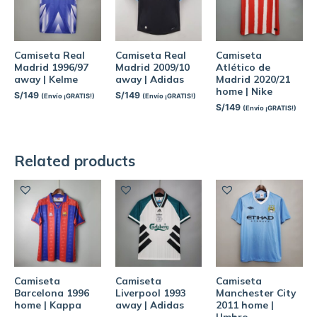
Camiseta Real
Camiseta Real
Camiseta
Madrid 1996/97
Madrid 2009/10
Atlético de
away | Kelme
away | Adidas
Madrid 2020/21
home | Nike
S/
149
S/
149
(Envío ¡GRATIS!)
(Envío ¡GRATIS!)
S/
149
(Envío ¡GRATIS!)
Related products
Camiseta
Camiseta
Camiseta
Barcelona 1996
Liverpool 1993
Manchester City
home | Kappa
away | Adidas
2011 home |
Umbro