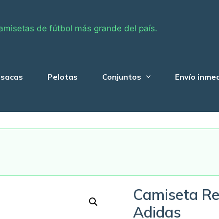
amisetas de fútbol más grande del país.
sacas
Pelotas
Conjuntos
Envío inme
Camiseta Re
Adidas