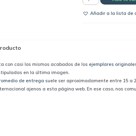
Real
Añadir a la lista de
Madrid
2006/07
home
|
producto
Adidas
quantity
ta con casi los mismos acabados de los
ejemplares originale
stipuladas en la última imagen.
romedio de entrega
suele ser aproximadamente entre 15 a 25
nternacional ajenos a esta página web. En ese caso, nos com