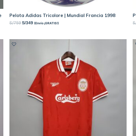
e
Pelota Adidas Tricolore | Mundial Francia 1998
P
S/
759
S
S/
349
(Envío ¡GRATIS!)