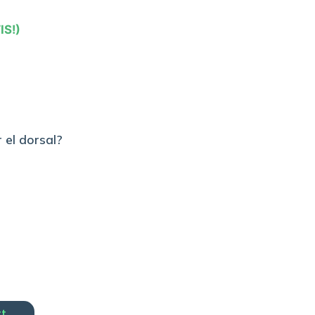
IS!)
 el dorsal?
rt