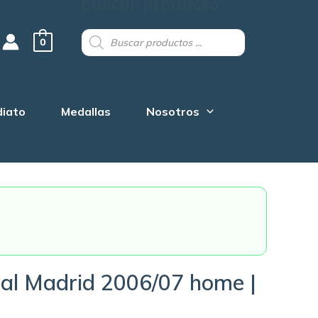
buscar producto
Products
search
0
diato
Medallas
Nosotros
al Madrid 2006/07 home |