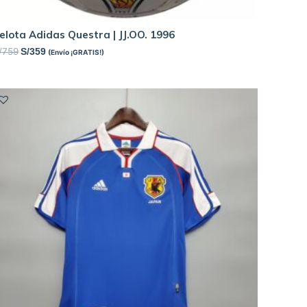
elota Adidas Questra | JJ.OO. 1996
/
759
S/
359
(Envío ¡GRATIS!)