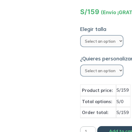
S/
159
(Envío ¡GRAT
Elegir talla
¿Quieres personalizar
S/159
Product price:
Total options:
S/0
Order total:
S/159
Camiseta
Add to ca