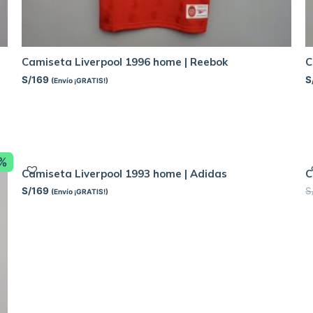
Camiseta Liverpool 1996 home | Reebok
C
S/
169
S
(Envío ¡GRATIS!)
8%
Camiseta Liverpool 1993 home | Adidas
C
S/
169
S
(Envío ¡GRATIS!)