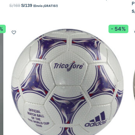
S/
169
S/
139
(Envío ¡GRATIS!)
S
8%
- 54%