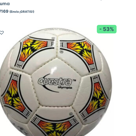
Puma
/
169
(Envío ¡GRATIS!)
- 53%