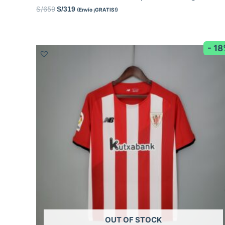
S/
659
S/
319
(Envío ¡GRATIS!)
- 1
OUT OF STOCK