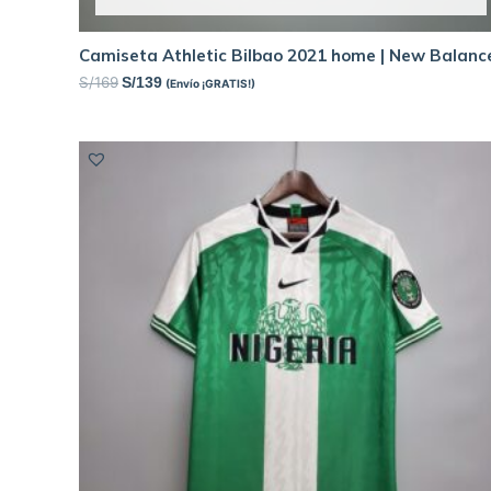
Camiseta Athletic Bilbao 2021 home | New Balanc
S/
169
S/
139
(Envío ¡GRATIS!)