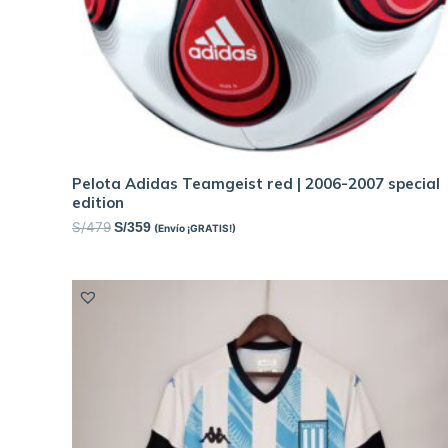
Pelota Adidas Teamgeist red | 2006-2007 special
edition
S/
479
S/
359
(Envío ¡GRATIS!)