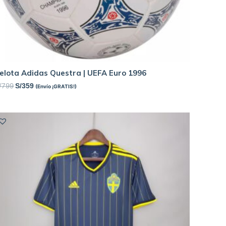
elota Adidas Questra | UEFA Euro 1996
/
799
S/
359
(Envío ¡GRATIS!)