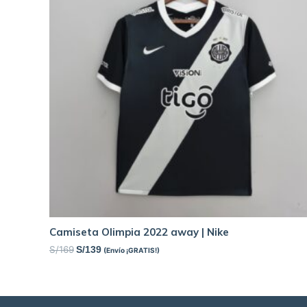
Camiseta Olimpia 2022 away | Nike
S/
169
S/
139
(Envío ¡GRATIS!)