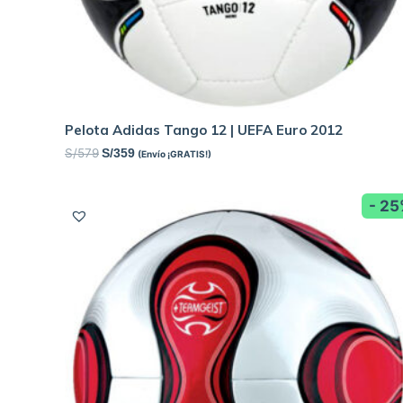
Pelota Adidas Tango 12 | UEFA Euro 2012
S/
579
S/
359
(Envío ¡GRATIS!)
- 2