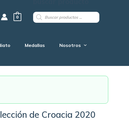
buscar producto
Products
search
0
diato
Medallas
Nosotros
lección de Croacia 2020