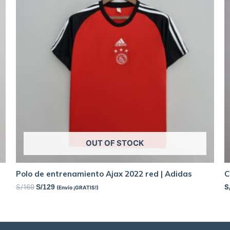
OUT OF STOCK
Polo de entrenamiento Ajax 2022 red | Adidas
C
S/
169
S
S/
129
(Envío ¡GRATIS!)