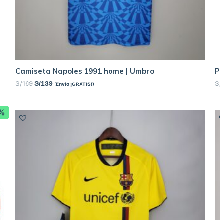
Camiseta Napoles 1991 home | Umbro
P
S/
169
S
S/
139
(Envío ¡GRATIS!)
5%