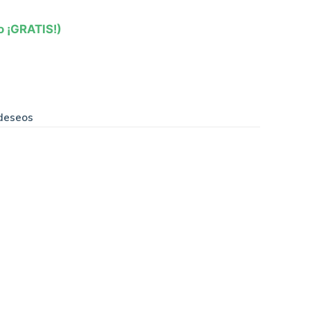
o ¡GRATIS!)
 deseos