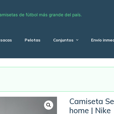
amisetas de fútbol más grande del país.
sacas
Pelotas
Conjuntos
Envío inme
Camiseta Se
home | Nike