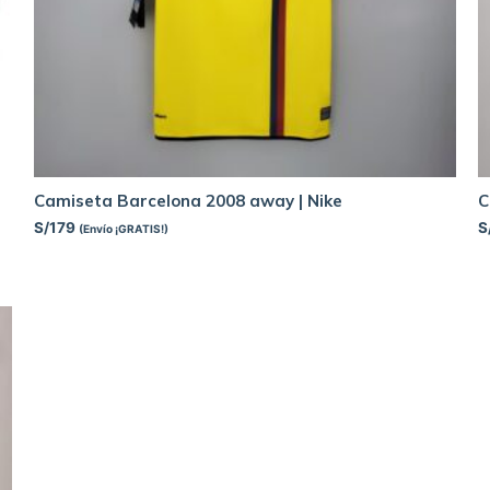
Camiseta Barcelona 2008 away | Nike
C
S/
179
S
(Envío ¡GRATIS!)