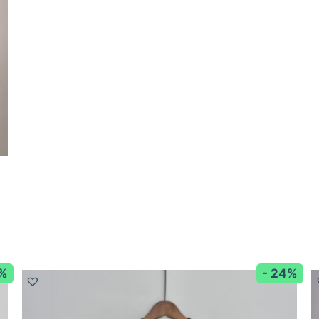
8%
- 24%