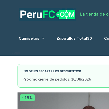
Skip
to
La tienda de c
content
Camisetas
Zapatillas Total90
Ca
Login
¡NO DEJES ESCAPAR LOS DESCUENTOS!
Próximo cierre de pedidos: 10/08/2026
- 18%