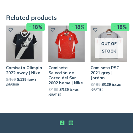
Related products
- 18%
- 18%
- 18%
OUT OF
STOCK
Camiseta Olimpia
Camiseta
Camiseta PSG
2022 away | Nike
Selección de
2021 grey |
Corea del Sur
Jordan
S/
169
S/
139
(Envío
2002 home | Nike
S/
169
S/
139
¡GRATIS!)
(Envío
S/
169
S/
139
¡GRATIS!)
(Envío
¡GRATIS!)