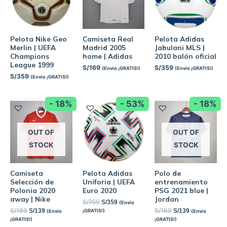
Pelota Nike Geo
Camiseta Real
Pelota Adidas
Merlin | UEFA
Madrid 2005
Jabulani MLS |
Champions
home | Adidas
2010 balón oficial
League 1999
S/
169
S/
359
(Envío ¡GRATIS!)
(Envío ¡GRATIS!)
S/
359
(Envío ¡GRATIS!)
- 18%
- 53%
- 18%
OUT OF
OUT OF
STOCK
STOCK
Camiseta
Pelota Adidas
Polo de
Selección de
Uniforia | UEFA
entrenamiento
Polonia 2020
Euro 2020
PSG 2021 blue |
away | Nike
Jordan
S/
759
S/
359
(Envío
S/
169
S/
169
S/
139
S/
139
¡GRATIS!)
(Envío
(Envío
¡GRATIS!)
¡GRATIS!)