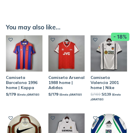
You may also like…
- 18%
Camiseta
Camiseta Arsenal
Camiseta
Barcelona 1996
1988 home |
Valencia 2001
home | Kappa
Adidas
home | Nike
S/
179
S/
179
S/
169
S/
139
(Envío ¡GRATIS!)
(Envío ¡GRATIS!)
(Envío
¡GRATIS!)