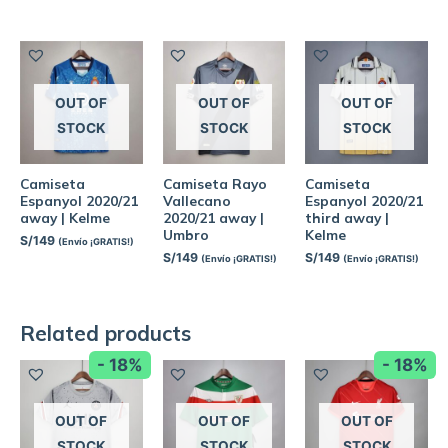
OUT OF
OUT OF
OUT OF
STOCK
STOCK
STOCK
Camiseta
Camiseta Rayo
Camiseta
Espanyol 2020/21
Vallecano
Espanyol 2020/21
away | Kelme
2020/21 away |
third away |
Umbro
Kelme
S/
149
(Envío ¡GRATIS!)
S/
149
S/
149
(Envío ¡GRATIS!)
(Envío ¡GRATIS!)
Related products
- 18%
- 18%
OUT OF
OUT OF
OUT OF
STOCK
STOCK
STOCK