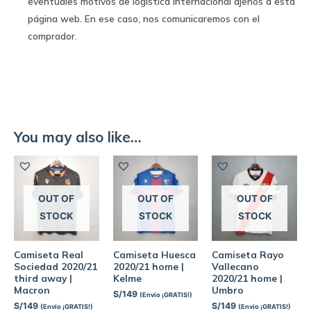
eventuales motivos de logística internacional ajenos a esta
página web. En ese caso, nos comunicaremos con el
comprador.
You may also like…
OUT OF
OUT OF
OUT OF
STOCK
STOCK
STOCK
Camiseta Real
Camiseta Huesca
Camiseta Rayo
Sociedad 2020/21
2020/21 home |
Vallecano
third away |
Kelme
2020/21 home |
Macron
Umbro
S/
149
(Envío ¡GRATIS!)
S/
149
S/
149
(Envío ¡GRATIS!)
(Envío ¡GRATIS!)