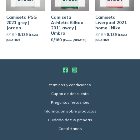
Camiseta PSG
Camiseta
Camiseta
2021 grey |
Athletic Bilbao
Liverpool 2021
Jordan
2011 away |
home | Nike
Umbro
S/
169
S/
169
S/
139
S/
139
(Envío
(Envío
S/
169
¡GRATIS!)
¡GRATIS!)
(Envío ¡GRATIS!)
términos y condiciones
Cupón de descuento
Preguntas frecuentes
Información sobre productos
Cuidado de tus prendas
Contáctanos