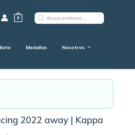
buscar producto
Products
search
0
diato
Medallas
Nosotros
cing 2022 away | Kappa