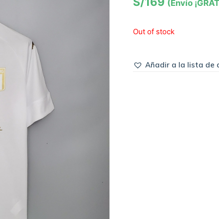
S/
169
(Envío ¡GRAT
Out of stock
Añadir a la lista de