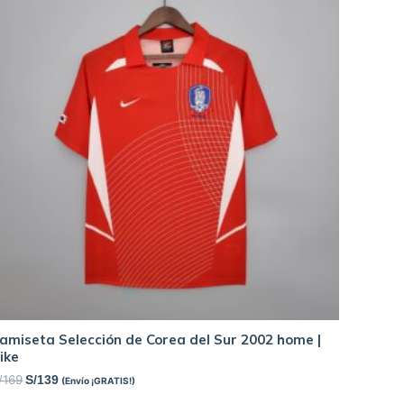
amiseta Selección de Corea del Sur 2002 home |
ike
/
169
S/
139
(Envío ¡GRATIS!)