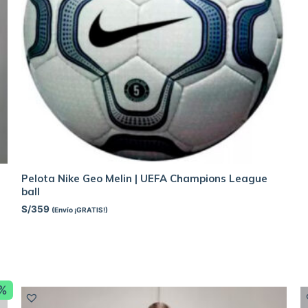
Pelota Nike Geo Melin | UEFA Champions League
ball
S/
359
(Envío ¡GRATIS!)
8%