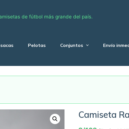
amisetas de fútbol más grande del país.
sacas
Pelotas
Conjuntos
Envío inme
Camiseta Ra