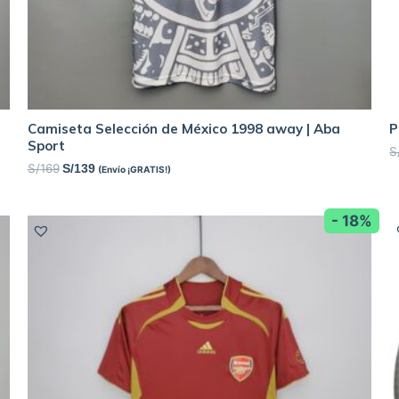
Camiseta Selección de México 1998 away | Aba
P
Sport
S
S/
169
S/
139
(Envío ¡GRATIS!)
- 18%