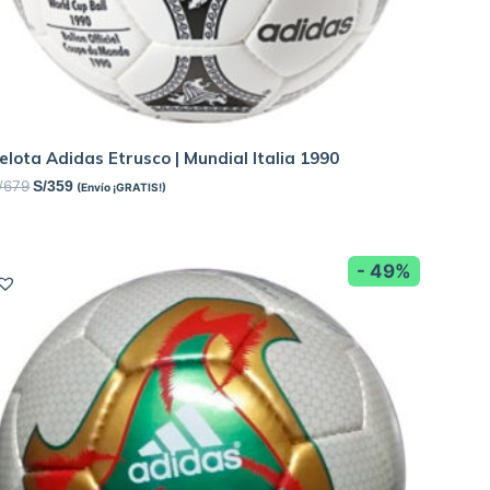
elota Adidas Etrusco | Mundial Italia 1990
/
679
S/
359
(Envío ¡GRATIS!)
- 49%