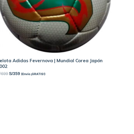
elota Adidas Fevernova | Mundial Corea Japón
002
/
699
S/
359
(Envío ¡GRATIS!)