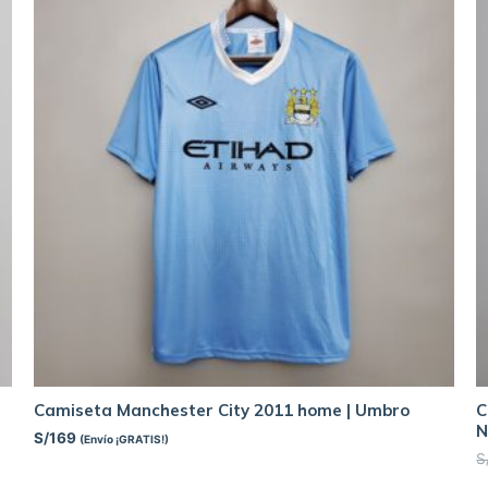
Camiseta Manchester City 2011 home | Umbro
C
N
S/
169
(Envío ¡GRATIS!)
S