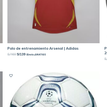
Polo de entrenamiento Arsenal | Adidas
P
2
S/
169
S/
139
(Envío ¡GRATIS!)
S