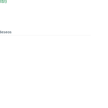
IS!)
 deseos