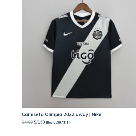
Camiseta Olimpia 2022 away | Nike
S/
169
S/
139
(Envío ¡GRATIS!)