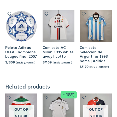
Pelota Adidas
Camiseta AC
Camiseta
UEFA Champions
Milan 1995 white
Selección de
League final 2007
away | Lotto
Argentina 1998
home | Adidas
S/
359
S/
169
(Envío ¡GRATIS!)
(Envío ¡GRATIS!)
S/
179
(Envío ¡GRATIS!)
Related products
- 18%
OUT OF
OUT OF
STOCK
STOCK