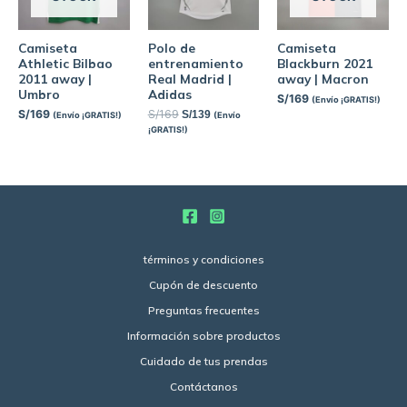
Camiseta
Polo de
Camiseta
Athletic Bilbao
entrenamiento
Blackburn 2021
2011 away |
Real Madrid |
away | Macron
Umbro
Adidas
S/
169
(Envío ¡GRATIS!)
S/
169
S/
169
S/
139
(Envío ¡GRATIS!)
(Envío
¡GRATIS!)
términos y condiciones
Cupón de descuento
Preguntas frecuentes
Información sobre productos
Cuidado de tus prendas
Contáctanos