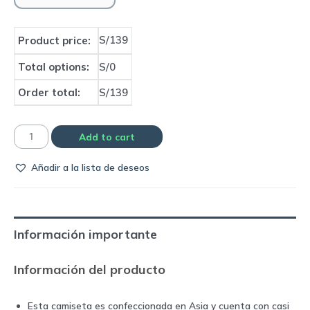
S/139
Product price:
Total options:
S/0
Order total:
S/139
Polo
Add to cart
de
Añadir a la lista de deseos
entrenamiento
Arsenal
|
Adidas
Información importante
quantity
Información del producto
Esta camiseta es confeccionada en Asia y cuenta con casi