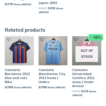
Japón 2002
S/
179
(Envío ¡GRATIS!)
S/
699
S/
359
(Envío
¡GRATIS!)
Related products
- 18%
OUT OF
STOCK
Camiseta
Camiseta
Camiseta
Barcelona 2022
Manchester City
Universidad
blue and red |
2011 home |
Católica 2021
Nike
Umbro
away | Under
Armour
S/
169
S/
169
(Envío ¡GRATIS!)
(Envío ¡GRATIS!)
S/
169
S/
139
(Envío
¡GRATIS!)