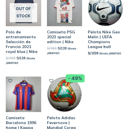
OUT OF
STOCK
Polo de
Camiseta PSG
Pelota Nike Geo
entrenamiento
2023 special
Melin | UEFA
Selección de
edition | Nike
Champions
Francia 2021
League ball
S/
169
S/
139
(Envío
royal blue | Nike
S/
359
¡GRATIS!)
(Envío ¡GRATIS!)
S/
169
S/
139
(Envío
¡GRATIS!)
- 49%
Camiseta
Pelota Adidas
Barcelona 1996
Fevernova |
home | Kappa
Mundial Corea