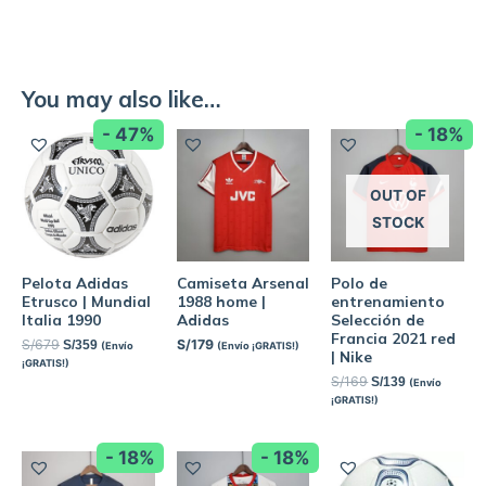
You may also like…
- 47%
- 18%
OUT OF
STOCK
Pelota Adidas
Camiseta Arsenal
Polo de
Etrusco | Mundial
1988 home |
entrenamiento
Italia 1990
Adidas
Selección de
Francia 2021 red
S/
679
S/
179
S/
359
(Envío
(Envío ¡GRATIS!)
| Nike
¡GRATIS!)
S/
169
S/
139
(Envío
¡GRATIS!)
- 18%
- 18%