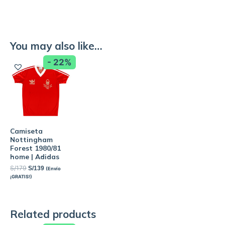
You may also like…
- 22%
Camiseta
Nottingham
Forest 1980/81
home | Adidas
S/
179
S/
139
(Envío
¡GRATIS!)
Related products