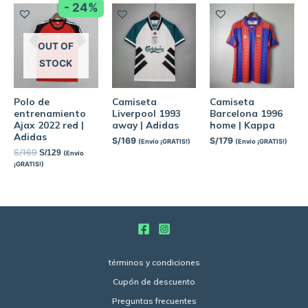
- 24%
OUT OF
STOCK
Polo de
Camiseta
Camiseta
entrenamiento
Liverpool 1993
Barcelona 1996
Ajax 2022 red |
away | Adidas
home | Kappa
Adidas
S/
169
S/
179
(Envío ¡GRATIS!)
(Envío ¡GRATIS!)
S/
169
S/
129
(Envío
¡GRATIS!)
términos y condiciones
Cupón de descuento
Preguntas frecuentes