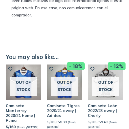
eventuales motivos de logística internacional ajenos a esta
página web. En ese caso, nos comunicaremos con el
comprador.
You may also like…
- 18%
- 12%
OUT OF
OUT OF
OUT OF
STOCK
STOCK
STOCK
Camiseta
Camiseta Tigres
Camiseta León
Monterrey
2020/21 away |
2022/23 away |
2020/21 home |
Adidas
Charly
Puma
S/
169
S/
169
S/
139
S/
149
(Envío
(Envío
S/
169
¡GRATIS!)
¡GRATIS!)
(Envío ¡GRATIS!)