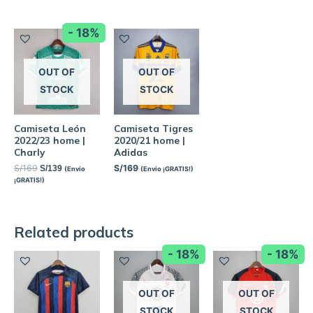
- 18%
OUT OF
OUT OF
STOCK
STOCK
Camiseta León
Camiseta Tigres
2022/23 home |
2020/21 home |
Charly
Adidas
S/
169
S/
169
S/
139
(Envío
(Envío ¡GRATIS!)
¡GRATIS!)
Related products
- 18%
- 18%
OUT OF
OUT OF
STOCK
STOCK