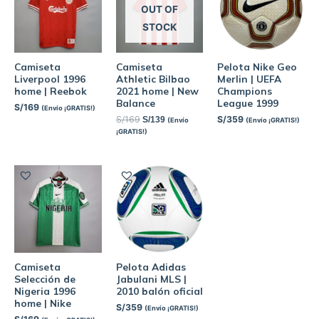
OUT OF
STOCK
Camiseta
Camiseta
Pelota Nike Geo
Liverpool 1996
Athletic Bilbao
Merlin | UEFA
home | Reebok
2021 home | New
Champions
Balance
League 1999
S/
169
(Envío ¡GRATIS!)
S/
169
S/
359
S/
139
(Envío
(Envío ¡GRATIS!)
¡GRATIS!)
Camiseta
Pelota Adidas
Selección de
Jabulani MLS |
Nigeria 1996
2010 balón oficial
home | Nike
S/
359
(Envío ¡GRATIS!)