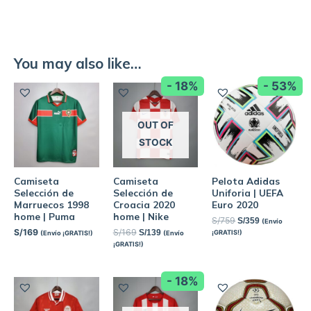
You may also like…
- 18%
- 53%
OUT OF
STOCK
Camiseta
Camiseta
Pelota Adidas
Selección de
Selección de
Uniforia | UEFA
Marruecos 1998
Croacia 2020
Euro 2020
home | Puma
home | Nike
S/
759
S/
359
(Envío
S/
169
S/
169
S/
139
¡GRATIS!)
(Envío ¡GRATIS!)
(Envío
¡GRATIS!)
- 18%