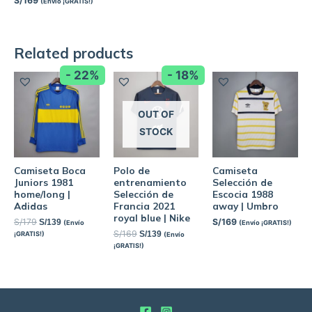
S/
169
(Envío ¡GRATIS!)
Related products
- 22%
- 18%
OUT OF
STOCK
Camiseta Boca
Polo de
Camiseta
Juniors 1981
entrenamiento
Selección de
home/long |
Selección de
Escocia 1988
Adidas
Francia 2021
away | Umbro
royal blue | Nike
S/
179
S/
169
S/
139
(Envío
(Envío ¡GRATIS!)
S/
169
S/
139
¡GRATIS!)
(Envío
¡GRATIS!)