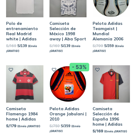
Polo de
Camiseta
Pelota Adidas
entrenamiento
Selección de
Teamgeist |
Real Madrid
México 1998
Mundial
white | Adidas
away | Aba Sport
Alemania 2006
S/
169
S/
169
S/
799
S/
139
S/
139
S/
359
(Envío
(Envío
(Envío
¡GRATIS!)
¡GRATIS!)
¡GRATIS!)
- 53%
Camiseta
Pelota Adidas
Camiseta
Flamengo 1984
Orange Jabulani |
Selección de
home | Adidas
2010
España 1996
home | Adidas
S/
179
S/
759
S/
359
(Envío ¡GRATIS!)
(Envío
S/
169
¡GRATIS!)
(Envío ¡GRATIS!)