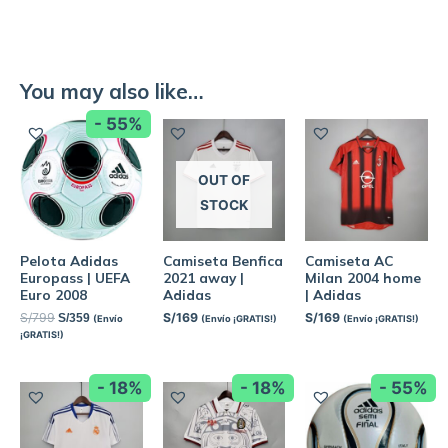
You may also like…
- 55%
OUT OF
STOCK
Pelota Adidas
Camiseta Benfica
Camiseta AC
Europass | UEFA
2021 away |
Milan 2004 home
Euro 2008
Adidas
| Adidas
S/
799
S/
169
S/
169
S/
359
(Envío
(Envío ¡GRATIS!)
(Envío ¡GRATIS!)
¡GRATIS!)
- 18%
- 18%
- 55%