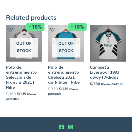
Related products
- 18%
- 18%
OUT OF
OUT OF
STOCK
STOCK
Polo de
Polo de
Camiseta
entrenamiento
entrenamiento
Liverpool 1993
Selección de
Chelsea 2021
away | Adidas
Francia 2021 |
dark blue | Nike
S/
169
(Envío ¡GRATIS!)
Nike
S/
169
S/
139
(Envío
S/
169
S/
139
¡GRATIS!)
(Envío
¡GRATIS!)