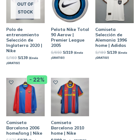
OUT OF
STOCK
Polo de
Pelota Nike Total
Camiseta
entrenamiento
90 Aerow |
Selección de
Selección de
Premier League
Alemania 1996
Inglaterra 2020 |
2005
home | Adidas
Nike
S/
659
S/
189
S/
319
S/
139
(Envío
(Envío
S/
169
S/
139
¡GRATIS!)
¡GRATIS!)
(Envío
¡GRATIS!)
- 22%
Camiseta
Camiseta
Barcelona 2006
Barcelona 2010
home/long | Nike
home | Nike