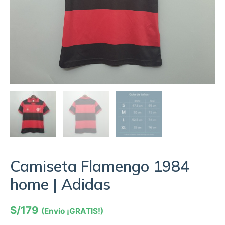
Camiseta Flamengo 1984
home | Adidas
S/
179
(Envío ¡GRATIS!)