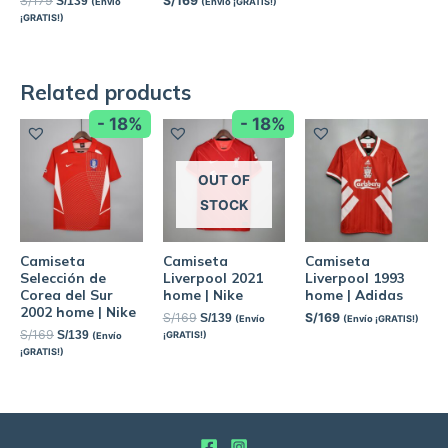
S/
179
S/
169
S/
139
(Envío
(Envío ¡GRATIS!)
¡GRATIS!)
Related products
- 18%
- 18%
OUT OF
STOCK
Camiseta
Camiseta
Camiseta
Selección de
Liverpool 2021
Liverpool 1993
Corea del Sur
home | Nike
home | Adidas
2002 home | Nike
S/
169
S/
169
S/
139
(Envío
(Envío ¡GRATIS!)
S/
169
S/
139
¡GRATIS!)
(Envío
¡GRATIS!)