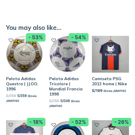
You may also like…
- 53%
- 54%
Pelota Adidas
Pelota Adidas
Camiseta PSG
Questra | JJ.OO.
Tricolore |
2013 home | Nike
1996
Mundial Francia
S/
169
(Envío ¡GRATIS!)
1998
S/
759
S/
359
(Envío
S/
759
S/
349
¡GRATIS!)
(Envío
¡GRATIS!)
- 18%
- 52%
- 26%