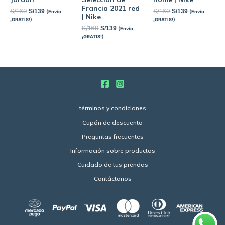
Francia 2021 red
S/
169
S/
169
S/
139
S/
139
(Envío
(Envío
| Nike
¡GRATIS!)
¡GRATIS!)
S/
169
S/
139
(Envío
¡GRATIS!)
términos y condiciones
Cupón de descuento
Preguntas frecuentes
Información sobre productos
Cuidado de tus prendas
Contáctanos