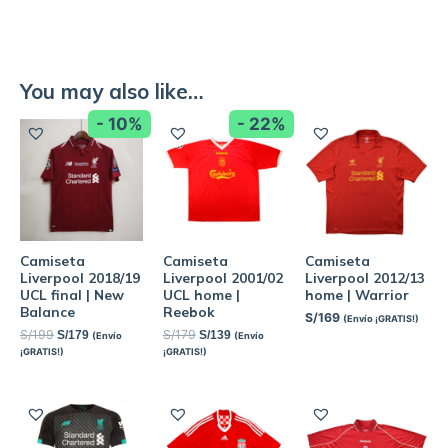
You may also like…
- 10%
- 22%
Camiseta
Camiseta
Camiseta
Liverpool 2018/19
Liverpool 2001/02
Liverpool 2012/13
UCL final | New
UCL home |
home | Warrior
Balance
Reebok
S/
169
(Envío ¡GRATIS!)
S/
199
S/
179
S/
179
S/
139
(Envío
(Envío
¡GRATIS!)
¡GRATIS!)