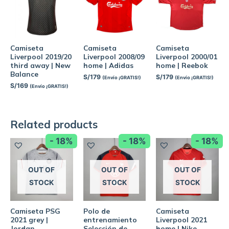
Camiseta
Camiseta
Camiseta
Liverpool 2019/20
Liverpool 2008/09
Liverpool 2000/01
third away | New
home | Adidas
home | Reebok
Balance
S/
179
S/
179
(Envío ¡GRATIS!)
(Envío ¡GRATIS!)
S/
169
(Envío ¡GRATIS!)
Related products
- 18%
- 18%
- 18%
OUT OF
OUT OF
OUT OF
STOCK
STOCK
STOCK
Camiseta PSG
Polo de
Camiseta
2021 grey |
entrenamiento
Liverpool 2021
Jordan
Selección de
home | Nike