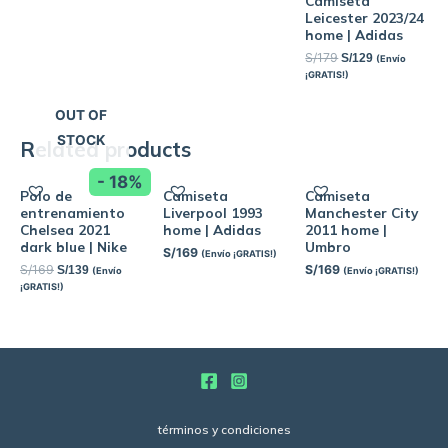
Camiseta
Leicester 2023/24
home | Adidas
S/
179
S/
129
(Envío
¡GRATIS!)
OUT OF
STOCK
Related products
- 18%
Polo de
Camiseta
Camiseta
entrenamiento
Liverpool 1993
Manchester City
Chelsea 2021
home | Adidas
2011 home |
dark blue | Nike
Umbro
S/
169
(Envío ¡GRATIS!)
S/
169
S/
169
S/
139
(Envío
(Envío ¡GRATIS!)
¡GRATIS!)
términos y condiciones