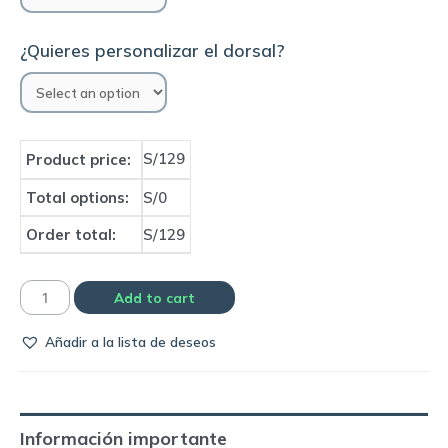
¿Quieres personalizar el dorsal?
S/129
Product price:
Total options:
S/0
Order total:
S/129
Camiseta
Add to cart
Leicester
Añadir a la lista de deseos
2023/24
home
|
Adidas
Información importante
quantity