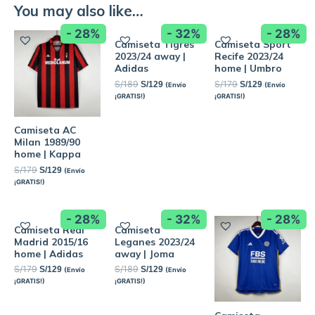
You may also like…
- 28%
- 32%
- 28%
Camiseta Tigres
Camiseta Sport
2023/24 away |
Recife 2023/24
Adidas
home | Umbro
S/
189
S/
179
S/
129
S/
129
(Envío
(Envío
¡GRATIS!)
¡GRATIS!)
Camiseta AC
Milan 1989/90
home | Kappa
S/
179
S/
129
(Envío
¡GRATIS!)
- 28%
- 32%
- 28%
Camiseta Real
Camiseta
Madrid 2015/16
Leganes 2023/24
home | Adidas
away | Joma
S/
179
S/
189
S/
129
S/
129
(Envío
(Envío
¡GRATIS!)
¡GRATIS!)