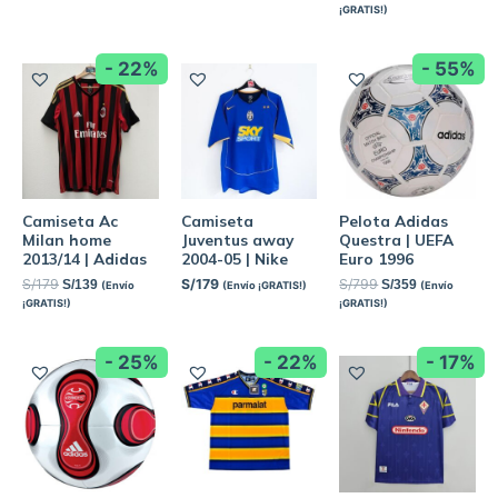
¡GRATIS!)
- 22%
- 55%
Camiseta Ac
Camiseta
Pelota Adidas
Milan home
Juventus away
Questra | UEFA
2013/14 | Adidas
2004-05 | Nike
Euro 1996
S/
179
S/
179
S/
799
S/
139
S/
359
(Envío
(Envío ¡GRATIS!)
(Envío
¡GRATIS!)
¡GRATIS!)
- 25%
- 22%
- 17%