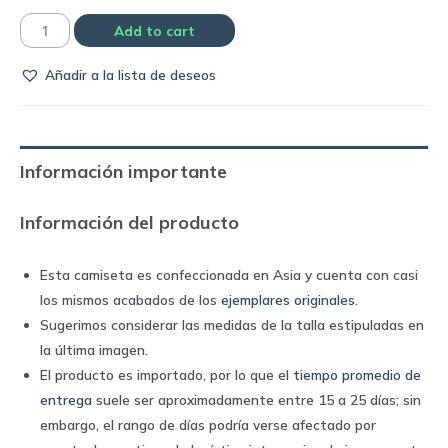
Camiseta
Add to cart
Juventus
Añadir a la lista de deseos
third
away
2004-
05
Información importante
|
Nike
Información del producto
quantity
Esta camiseta es confeccionada en Asia y cuenta con casi
los mismos acabados de los
ejemplares originales
.
Sugerimos considerar las medidas de la talla estipuladas en
la última imagen.
El producto es importado, por lo que el
tiempo promedio de
entrega
suele ser aproximadamente entre 15 a 25 días; sin
embargo, el rango de días podría verse afectado por