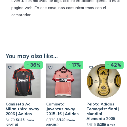
eventuales motivos de logística internacional ajenos a esta
página web. En ese caso, nos comunicaremos con el
comprador.
You may also like…
- 36%
- 17%
- 42%
Camiseta Ac
Camiseta
Pelota Adidas
Milan third away
Juventus away
Teamgeist final |
2006 | Adidas
2015-16 | Adidas
Mundial
Alemania 2006
S/
179
S/
179
S/
115
S/
149
(Envío
(Envío
S/
619
S/
359
¡GRATIS!)
¡GRATIS!)
(Envío