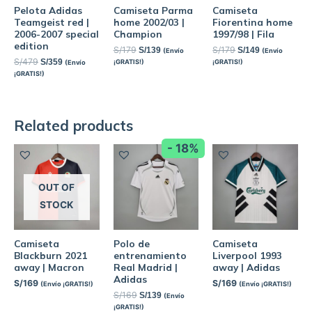
Pelota Adidas
Camiseta Parma
Camiseta
Teamgeist red |
home 2002/03 |
Fiorentina home
2006-2007 special
Champion
1997/98 | Fila
edition
S/
179
S/
179
S/
139
S/
149
(Envío
(Envío
S/
479
S/
359
¡GRATIS!)
¡GRATIS!)
(Envío
¡GRATIS!)
Related products
- 18%
OUT OF
STOCK
Camiseta
Polo de
Camiseta
Blackburn 2021
entrenamiento
Liverpool 1993
away | Macron
Real Madrid |
away | Adidas
Adidas
S/
169
S/
169
(Envío ¡GRATIS!)
(Envío ¡GRATIS!)
S/
169
S/
139
(Envío
¡GRATIS!)