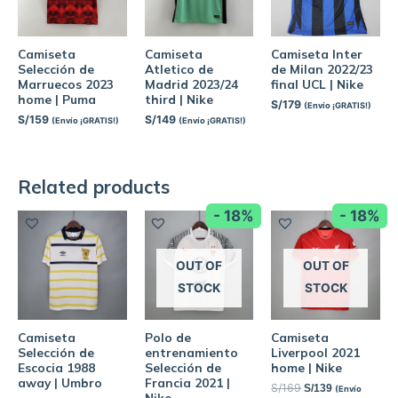
Camiseta
Camiseta
Camiseta Inter
Selección de
Atletico de
de Milan 2022/23
Marruecos 2023
Madrid 2023/24
final UCL | Nike
home | Puma
third | Nike
S/
179
(Envío ¡GRATIS!)
S/
159
S/
149
(Envío ¡GRATIS!)
(Envío ¡GRATIS!)
Related products
- 18%
- 18%
OUT OF
OUT OF
STOCK
STOCK
Camiseta
Polo de
Camiseta
Selección de
entrenamiento
Liverpool 2021
Escocia 1988
Selección de
home | Nike
away | Umbro
Francia 2021 |
S/
169
S/
139
(Envío
Nike