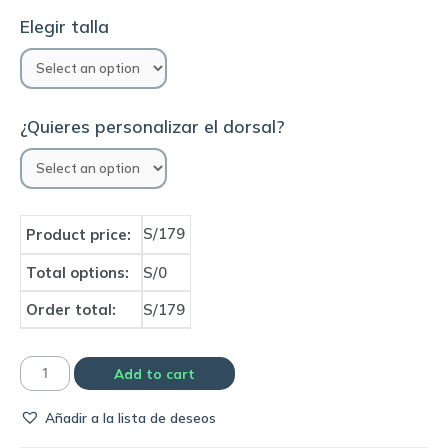
Elegir talla
¿Quieres personalizar el dorsal?
S/179
Product price:
Total options:
S/0
Order total:
S/179
Camiseta
Add to cart
Inter
Añadir a la lista de deseos
de
Milan