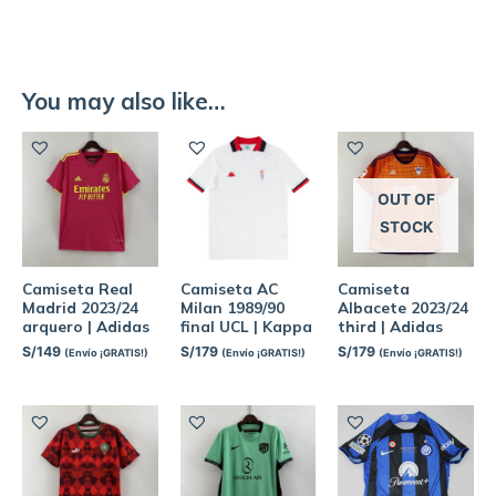
You may also like…
OUT OF
STOCK
Camiseta Real
Camiseta AC
Camiseta
Madrid 2023/24
Milan 1989/90
Albacete 2023/24
arquero | Adidas
final UCL | Kappa
third | Adidas
S/
149
S/
179
S/
179
(Envío ¡GRATIS!)
(Envío ¡GRATIS!)
(Envío ¡GRATIS!)