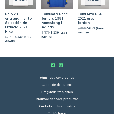
Polo de
Camiseta Boca
Camiseta PSG
entrenamiento
Juniors 1981
2021 grey |
Selección de
home/long |
Jordan
Francia 2021 |
Adidas
S/
169
S/
139
(Envío
Nike
S/
179
S/
139
¡GRATIS!)
(Envío
S/
169
S/
139
¡GRATIS!)
(Envío
¡GRATIS!)
términos y condiciones
Cupón de descuento
Preguntas frecuentes
Información sobre productos
Cuidado de tus prendas
Contáctanos