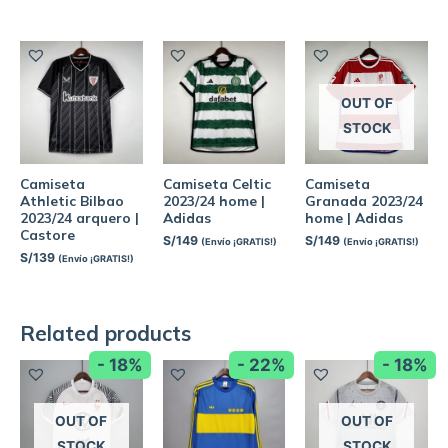
OUT OF
STOCK
Camiseta
Camiseta Celtic
Camiseta
Athletic Bilbao
2023/24 home |
Granada 2023/24
2023/24 arquero |
Adidas
home | Adidas
Castore
S/
149
S/
149
(Envío ¡GRATIS!)
(Envío ¡GRATIS!)
S/
139
(Envío ¡GRATIS!)
Related products
- 18%
- 22%
- 18%
OUT OF
OUT OF
STOCK
STOCK