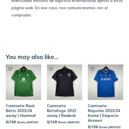
eventuales motivos de logística internacional ajenos a esta
página web. En ese caso, nos comunicaremos con el
comprador.
You may also like…
Camiseta Real
Camiseta
Camiseta
Betis 2023/24
Botafogo 2023
Napoles 2023/24
away | Hummel
away | Reebok
home | Emporio
Armani
S/
139
S/
139
(Envío ¡GRATIS!)
(Envío ¡GRATIS!)
S/
139
(Envío ¡GRATIS!)