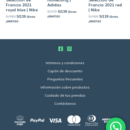
Francia 2021
Adidas
Francia 2021 red
royal blue | Nike
| Nike
S/
179
S/
139
(Envío
S/
169
S/
169
S/
139
S/
139
¡GRATIS!)
(Envío
(Envío
¡GRATIS!)
¡GRATIS!)
términos y condiciones
Cupón de descuento
Preguntas frecuentes
Información sobre productos
Cuidado de tus prendas
Contáctanos