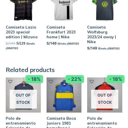
Camiseta Lazio
Camiseta
Camiseta
2023 special
Frankfurt 2023
Wolfsburg
edition | Mizuno
home | Nike
2023/24 away |
Nike
S/
149
S/
149
S/
129
(Envío
(Envío ¡GRATIS!)
S/
149
¡GRATIS!)
(Envío ¡GRATIS!)
Related products
- 18%
- 22%
- 18%
OUT OF
OUT OF
STOCK
STOCK
Polo de
Camiseta Boca
Polo de
entrenamiento
Juniors 1981
entrenamiento
Selección de
home/long |
Selección de