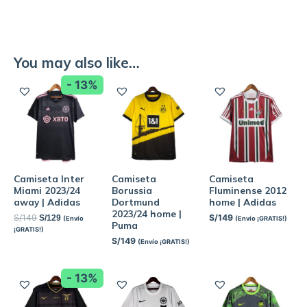
You may also like…
- 13%
Camiseta Inter
Camiseta
Camiseta
Miami 2023/24
Borussia
Fluminense 2012
away | Adidas
Dortmund
home | Adidas
2023/24 home |
S/
149
S/
149
S/
129
(Envío
(Envío ¡GRATIS!)
Puma
¡GRATIS!)
S/
149
(Envío ¡GRATIS!)
- 13%