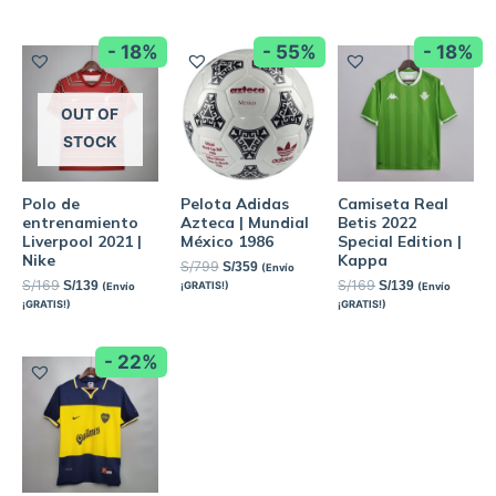
- 18%
- 55%
- 18%
OUT OF
STOCK
Polo de
Pelota Adidas
Camiseta Real
entrenamiento
Azteca | Mundial
Betis 2022
Liverpool 2021 |
México 1986
Special Edition |
Nike
Kappa
S/
799
S/
359
(Envío
S/
169
S/
169
S/
139
S/
139
¡GRATIS!)
(Envío
(Envío
¡GRATIS!)
¡GRATIS!)
- 22%