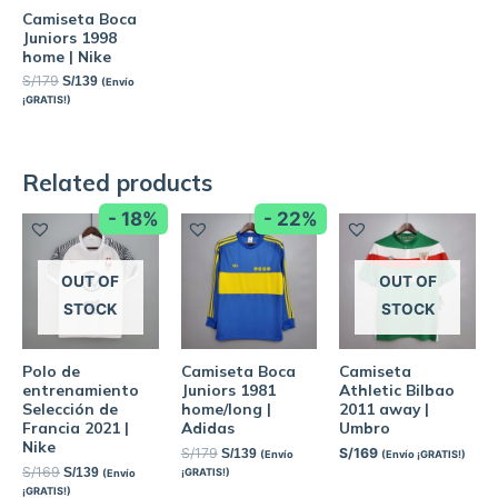
Camiseta Boca
Juniors 1998
home | Nike
S/
179
S/
139
(Envío
¡GRATIS!)
Related products
- 18%
- 22%
OUT OF
OUT OF
STOCK
STOCK
Polo de
Camiseta Boca
Camiseta
entrenamiento
Juniors 1981
Athletic Bilbao
Selección de
home/long |
2011 away |
Francia 2021 |
Adidas
Umbro
Nike
S/
179
S/
169
S/
139
(Envío
(Envío ¡GRATIS!)
S/
169
S/
139
¡GRATIS!)
(Envío
¡GRATIS!)