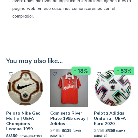
eventuales motivos de logística internacional ajenos a esta
página web. En ese caso, nos comunicaremos con el
comprador.
You may also like…
- 18%
- 53%
Pelota Nike Geo
Camiseta River
Pelota Adidas
Merlin | UEFA
Plate 1995 away |
Uniforia | UEFA
Champions
Adidas
Euro 2020
League 1999
S/
169
S/
759
S/
139
S/
359
(Envío
(Envío
S/
359
¡GRATIS!)
¡GRATIS!)
(Envío ¡GRATIS!)