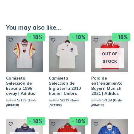
You may also like…
- 18%
- 18%
- 18%
OUT OF
STOCK
Camiseta
Camiseta
Polo de
Selección de
Selección de
entrenamiento
España 1996
Inglaterra 2010
Bayern Munich
away | Adidas
home | Umbro
2021 | Adidas
S/
169
S/
169
S/
169
S/
139
S/
139
S/
139
(Envío
(Envío
(Envío
¡GRATIS!)
¡GRATIS!)
¡GRATIS!)
- 18%
- 18%