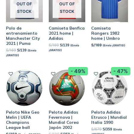
OUT OF
OUT OF
STOCK
STOCK
Polo de
Camiseta Benfica
Camiseta
entrenamiento
2021 home |
Rangers 1982
Manchester City
Adidas
home | Umbro
2021 | Puma
S/
169
S/
169
S/
139
(Envío
(Envío ¡GRATIS!)
S/
169
S/
139
¡GRATIS!)
(Envío
¡GRATIS!)
- 49%
- 47%
Pelota Nike Geo
Pelota Adidas
Pelota Adidas
Melin | UEFA
Fevernova |
Etrusco | Mundial
Champions
Mundial Corea
Italia 1990
League ball
Japón 2002
S/
679
S/
359
(Envío