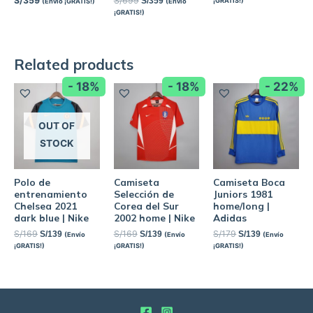
S/
359
S/
699
S/
359
¡GRATIS!)
(Envío ¡GRATIS!)
(Envío
¡GRATIS!)
Related products
- 18%
- 18%
- 22%
OUT OF
STOCK
Polo de
Camiseta
Camiseta Boca
entrenamiento
Selección de
Juniors 1981
Chelsea 2021
Corea del Sur
home/long |
dark blue | Nike
2002 home | Nike
Adidas
S/
169
S/
169
S/
179
S/
139
S/
139
S/
139
(Envío
(Envío
(Envío
¡GRATIS!)
¡GRATIS!)
¡GRATIS!)