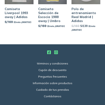
Camiseta
Camiseta
Polo de
Liverpool 1993
Selección de
entrenamiento
away | Adidas
Escocia 1988
Real Madrid |
away | Umbro
Adidas
S/
169
(Envío ¡GRATIS!)
S/
169
S/
169
S/
139
(Envío ¡GRATIS!)
(Envío
¡GRATIS!)
términos y condiciones
Cupón de descuento
Preguntas frecuentes
Información sobre productos
Cuidado de tus prendas
Contáctanos