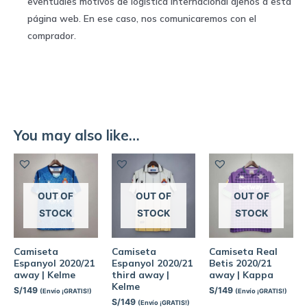
eventuales motivos de logística internacional ajenos a esta
página web. En ese caso, nos comunicaremos con el
comprador.
You may also like…
OUT OF
OUT OF
OUT OF
STOCK
STOCK
STOCK
Camiseta
Camiseta
Camiseta Real
Espanyol 2020/21
Espanyol 2020/21
Betis 2020/21
away | Kelme
third away |
away | Kappa
Kelme
S/
149
S/
149
(Envío ¡GRATIS!)
(Envío ¡GRATIS!)
S/
149
(Envío ¡GRATIS!)