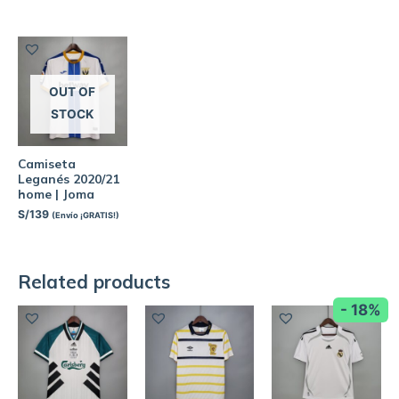
OUT OF
STOCK
Camiseta
Leganés 2020/21
home | Joma
S/
139
(Envío ¡GRATIS!)
Related products
- 18%