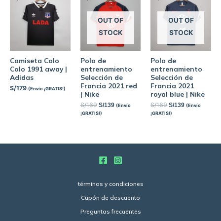
OUT OF
OUT OF
STOCK
STOCK
Camiseta Colo
Polo de
Polo de
Colo 1991 away |
entrenamiento
entrenamiento
Adidas
Selección de
Selección de
Francia 2021 red
Francia 2021
S/
179
(Envío ¡GRATIS!)
| Nike
royal blue | Nike
S/
169
S/
169
S/
139
S/
139
(Envío
(Envío
¡GRATIS!)
¡GRATIS!)
términos y condiciones
Cupón de descuento
Preguntas frecuentes