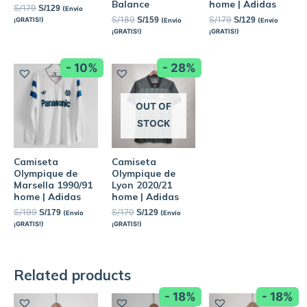
Balance
home | Adidas
S/
179
S/
129
(Envío
S/
189
S/
179
S/
159
S/
129
¡GRATIS!)
(Envío
(Envío
¡GRATIS!)
¡GRATIS!)
- 10%
- 28%
OUT OF
STOCK
Camiseta
Camiseta
Olympique de
Olympique de
Marsella 1990/91
Lyon 2020/21
home | Adidas
home | Adidas
S/
199
S/
179
S/
179
S/
129
(Envío
(Envío
¡GRATIS!)
¡GRATIS!)
Related products
- 18%
- 18%