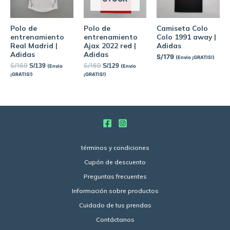
Polo de
Polo de
Camiseta Colo
entrenamiento
entrenamiento
Colo 1991 away |
Real Madrid |
Ajax 2022 red |
Adidas
Adidas
Adidas
S/
179
(Envío ¡GRATIS!)
S/
169
S/
169
S/
139
S/
129
(Envío
(Envío
¡GRATIS!)
¡GRATIS!)
términos y condiciones
Cupón de descuento
Preguntas frecuentes
Información sobre productos
Cuidado de tus prendas
Contáctanos