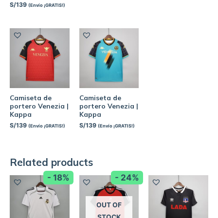
S/
139
(Envío ¡GRATIS!)
Camiseta de
Camiseta de
portero Venezia |
portero Venezia |
Kappa
Kappa
S/
139
S/
139
(Envío ¡GRATIS!)
(Envío ¡GRATIS!)
Related products
- 18%
- 24%
OUT OF
STOCK