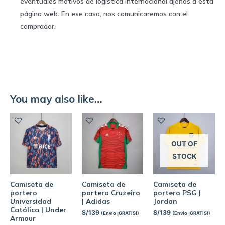
eventuales motivos de logística internacional ajenos a esta
página web. En ese caso, nos comunicaremos con el
comprador.
You may also like…
OUT OF
STOCK
Camiseta de
Camiseta de
Camiseta de
portero
portero Cruzeiro
portero PSG |
Universidad
| Adidas
Jordan
Católica | Under
S/
139
S/
139
(Envío ¡GRATIS!)
(Envío ¡GRATIS!)
Armour