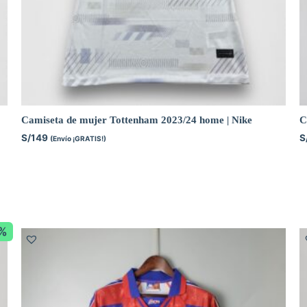
Camiseta de mujer Tottenham 2023/24 home | Nike
C
S/
149
S
(Envío ¡GRATIS!)
8%