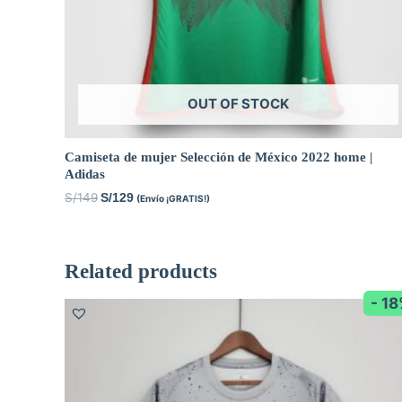
OUT OF STOCK
Camiseta de mujer Selección de México 2022 home |
Adidas
S/
149
S/
129
(Envío ¡GRATIS!)
Related products
- 1