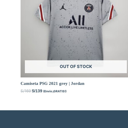
OUT OF STOCK
Camiseta PSG 2021 grey | Jordan
S/
169
S/
139
(Envío ¡GRATIS!)