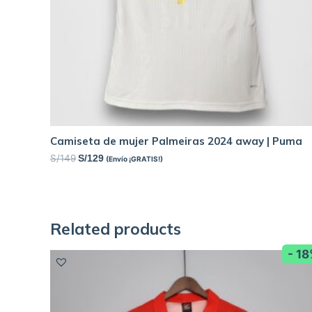
Camiseta de mujer Palmeiras 2024 away | Puma
S/
149
S/
129
(Envío ¡GRATIS!)
Related products
- 1