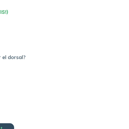
IS!)
 el dorsal?
rt