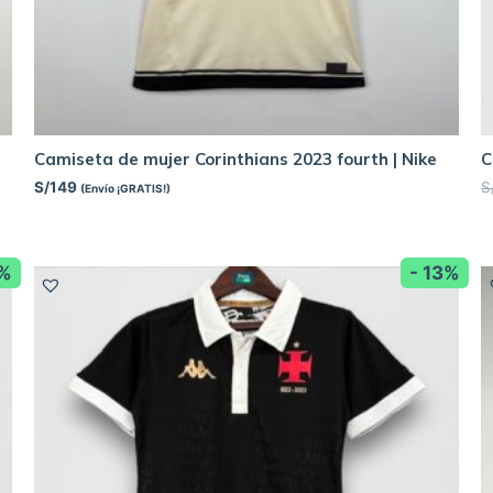
Camiseta de mujer Corinthians 2023 fourth | Nike
C
S/
149
S
(Envío ¡GRATIS!)
3%
- 13%