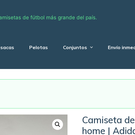
amisetas de fútbol más grande del país.
sacas
Pelotas
Conjuntos
Envío inme
Camiseta de
home | Adid