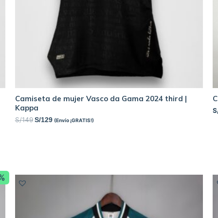
Camiseta de mujer Vasco da Gama 2024 third |
C
Kappa
S
S/
149
S/
129
(Envío ¡GRATIS!)
8%