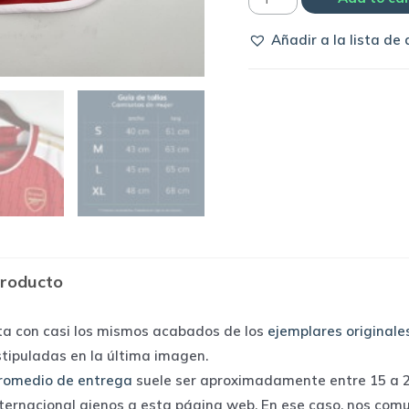
de
Añadir a la lista de
mujer
Arsenal
2023/24
home
|
Adidas
quantity
producto
ta con casi los mismos acabados de los
ejemplares originale
stipuladas en la última imagen.
romedio de entrega
suele ser aproximadamente entre 15 a 25
nternacional ajenos a esta página web. En ese caso, nos com