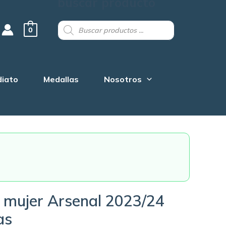
buscar producto
Products
search
0
diato
Medallas
Nosotros
 mujer Arsenal 2023/24
as