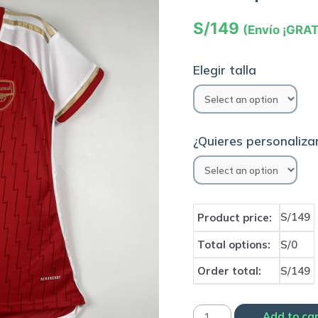
S/
149
(Envío ¡GRAT
Elegir talla
¿Quieres personalizar
S/149
Product price:
Total options:
S/0
Order total:
S/149
Camiseta
Add to ca