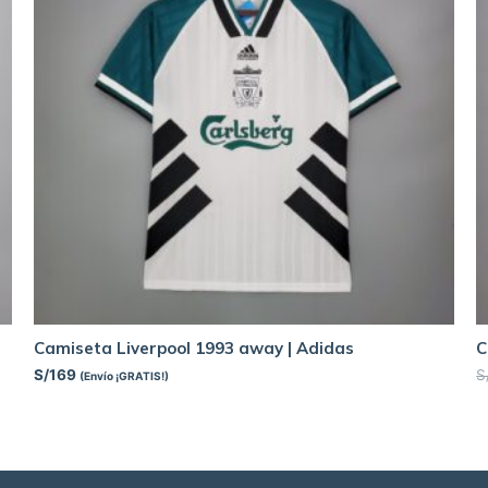
Camiseta Liverpool 1993 away | Adidas
C
S/
169
S
(Envío ¡GRATIS!)