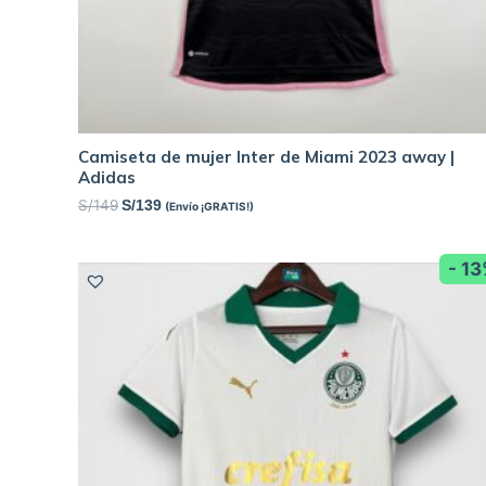
Camiseta de mujer Inter de Miami 2023 away |
Adidas
S/
149
S/
139
(Envío ¡GRATIS!)
- 1