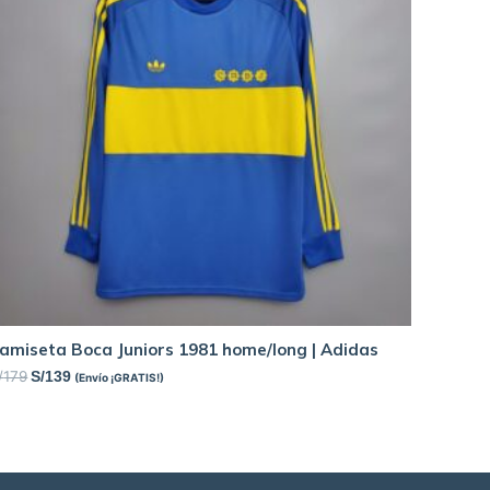
amiseta Boca Juniors 1981 home/long | Adidas
/
179
S/
139
(Envío ¡GRATIS!)