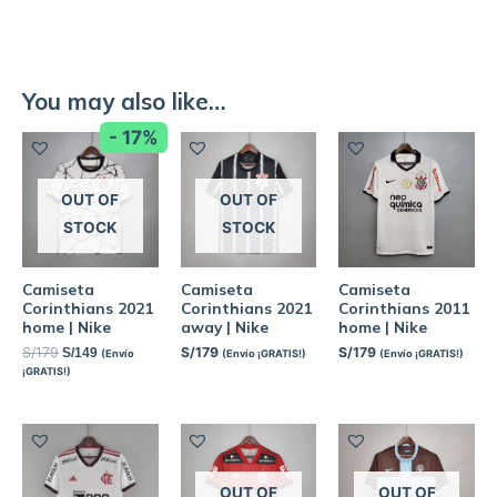
You may also like…
- 17%
OUT OF
OUT OF
STOCK
STOCK
Camiseta
Camiseta
Camiseta
Corinthians 2021
Corinthians 2021
Corinthians 2011
home | Nike
away | Nike
home | Nike
S/
179
S/
179
S/
179
S/
149
(Envío
(Envío ¡GRATIS!)
(Envío ¡GRATIS!)
¡GRATIS!)
OUT OF
OUT OF