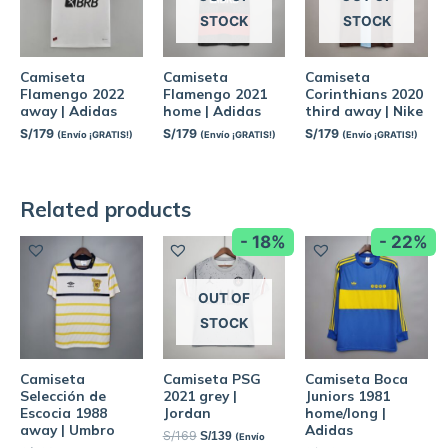
STOCK
STOCK
Camiseta
Camiseta
Camiseta
Flamengo 2022
Flamengo 2021
Corinthians 2020
away | Adidas
home | Adidas
third away | Nike
S/
179
S/
179
S/
179
(Envío ¡GRATIS!)
(Envío ¡GRATIS!)
(Envío ¡GRATIS!)
Related products
- 18%
- 22%
OUT OF
STOCK
Camiseta
Camiseta PSG
Camiseta Boca
Selección de
2021 grey |
Juniors 1981
Escocia 1988
Jordan
home/long |
away | Umbro
Adidas
S/
169
S/
139
(Envío