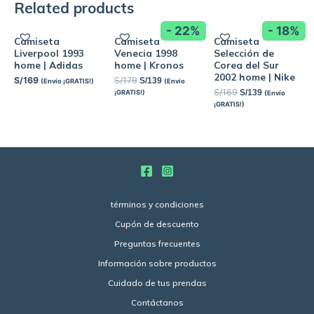
Related products
- 22%
- 18%
Camiseta
Camiseta
Camiseta
Liverpool 1993
Venecia 1998
Selección de
home | Adidas
home | Kronos
Corea del Sur
2002 home | Nike
S/
169
S/
179
S/
139
(Envío ¡GRATIS!)
(Envío
S/
169
S/
139
¡GRATIS!)
(Envío
¡GRATIS!)
términos y condiciones
Cupón de descuento
Preguntas frecuentes
Información sobre productos
Cuidado de tus prendas
Contáctanos