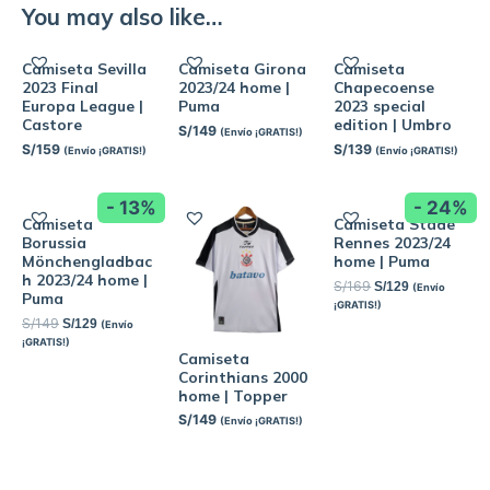
You may also like…
Camiseta Sevilla
Camiseta Girona
Camiseta
2023 Final
2023/24 home |
Chapecoense
Europa League |
Puma
2023 special
Castore
edition | Umbro
S/
149
(Envío ¡GRATIS!)
S/
159
S/
139
(Envío ¡GRATIS!)
(Envío ¡GRATIS!)
- 13%
- 24%
Camiseta
Camiseta Stade
Borussia
Rennes 2023/24
Mönchengladbac
home | Puma
h 2023/24 home |
S/
169
S/
129
(Envío
Puma
¡GRATIS!)
S/
149
S/
129
(Envío
¡GRATIS!)
Camiseta
Corinthians 2000
home | Topper
S/
149
(Envío ¡GRATIS!)