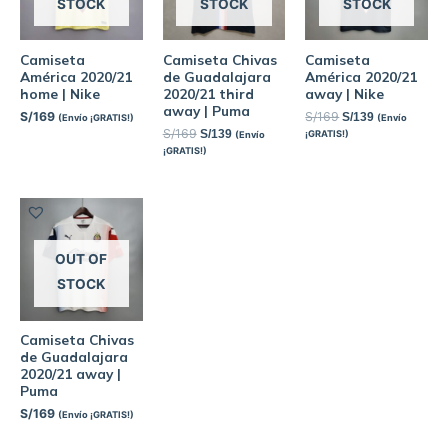
STOCK
STOCK
STOCK
Camiseta
Camiseta Chivas
Camiseta
América 2020/21
de Guadalajara
América 2020/21
home | Nike
2020/21 third
away | Nike
away | Puma
S/
169
S/
169
S/
139
(Envío ¡GRATIS!)
(Envío
S/
169
S/
139
¡GRATIS!)
(Envío
¡GRATIS!)
OUT OF
STOCK
Camiseta Chivas
de Guadalajara
2020/21 away |
Puma
S/
169
(Envío ¡GRATIS!)