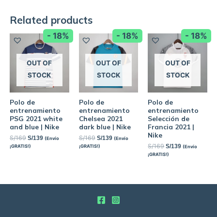
Related products
- 18%
- 18%
- 18%
OUT OF
OUT OF
OUT OF
STOCK
STOCK
STOCK
Polo de
Polo de
Polo de
entrenamiento
entrenamiento
entrenamiento
PSG 2021 white
Chelsea 2021
Selección de
and blue | Nike
dark blue | Nike
Francia 2021 |
Nike
S/
169
S/
169
S/
139
S/
139
(Envío
(Envío
S/
169
S/
139
¡GRATIS!)
¡GRATIS!)
(Envío
¡GRATIS!)