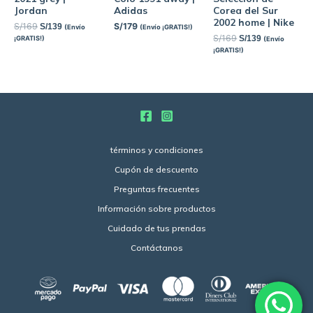
Jordan
Adidas
Corea del Sur
2002 home | Nike
S/
169
S/
179
S/
139
(Envío
(Envío ¡GRATIS!)
S/
169
S/
139
¡GRATIS!)
(Envío
¡GRATIS!)
términos y condiciones
Cupón de descuento
Preguntas frecuentes
Información sobre productos
Cuidado de tus prendas
Contáctanos