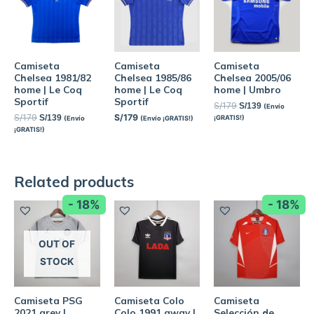
Camiseta
Camiseta
Camiseta
Chelsea 1981/82
Chelsea 1985/86
Chelsea 2005/06
home | Le Coq
home | Le Coq
home | Umbro
Sportif
Sportif
S/
179
S/
139
(Envío
S/
179
S/
179
S/
139
¡GRATIS!)
(Envío
(Envío ¡GRATIS!)
¡GRATIS!)
Related products
- 18%
- 18%
OUT OF
STOCK
Camiseta PSG
Camiseta Colo
Camiseta
2021 grey |
Colo 1991 away |
Selección de