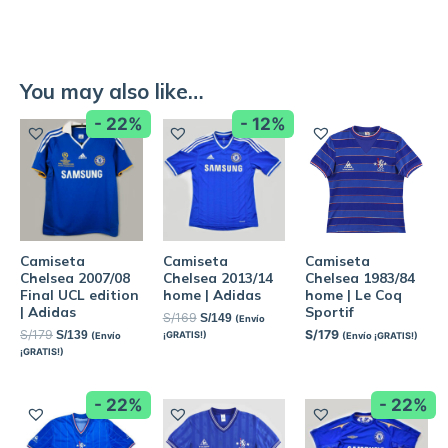
You may also like…
- 22%
- 12%
Camiseta
Camiseta
Camiseta
Chelsea 2007/08
Chelsea 2013/14
Chelsea 1983/84
Final UCL edition
home | Adidas
home | Le Coq
| Adidas
Sportif
S/
169
S/
149
(Envío
S/
179
S/
179
S/
139
¡GRATIS!)
(Envío
(Envío ¡GRATIS!)
¡GRATIS!)
- 22%
- 22%