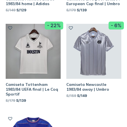
1983/84 home | Adidas
European Cup final | Umbro
S/
149
S/
129
S/
179
S/
139
- 22%
- 6%
Camiseta Tottenham
Camiseta Newcastle
1983/84 UEFA final | Le Coq
1983/84 away | Umbro
Sportif
S/
159
S/
149
S/
179
S/
139