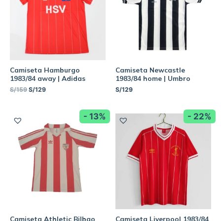
Camiseta Hamburgo
Camiseta Newcastle
1983/84 away | Adidas
1983/84 home | Umbro
S/
159
S/
129
S/
129
- 13%
- 22%
Camiseta Athletic Bilbao
Camiseta Liverpool 1983/84