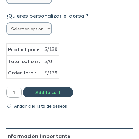
¿Quieres personalizar el dorsal?
S/139
Product price:
Total options:
S/0
Order total:
S/139
Camiseta
Add to cart
Liverpool
Añadir a la lista de deseos
1983/84
European
Cup
final
Información importante
|