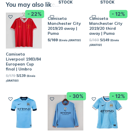
STOCK
STOCK
You may also like…
- 22%
- 12%
Camiseta
Camiseta
Manchester City
Manchester City
2019/20 away |
2019/20 third
Puma
away | Puma
S/
169
S/
169
S/
149
(Envío ¡GRATIS!)
(Envío
¡GRATIS!)
Camiseta
Liverpool 1983/84
European Cup
final | Umbro
S/
179
S/
139
(Envío
¡GRATIS!)
- 30%
- 12%