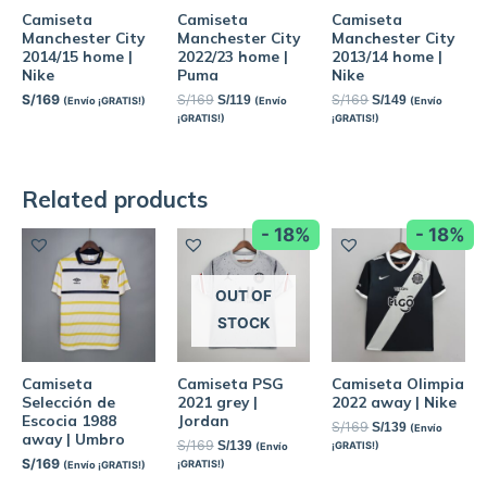
Camiseta
Camiseta
Camiseta
Manchester City
Manchester City
Manchester City
2014/15 home |
2022/23 home |
2013/14 home |
Nike
Puma
Nike
S/
169
S/
169
S/
169
S/
119
S/
149
(Envío ¡GRATIS!)
(Envío
(Envío
¡GRATIS!)
¡GRATIS!)
Related products
- 18%
- 18%
OUT OF
STOCK
Camiseta
Camiseta PSG
Camiseta Olimpia
Selección de
2021 grey |
2022 away | Nike
Escocia 1988
Jordan
S/
169
S/
139
(Envío
away | Umbro
S/
169
S/
139
¡GRATIS!)
(Envío
S/
169
¡GRATIS!)
(Envío ¡GRATIS!)