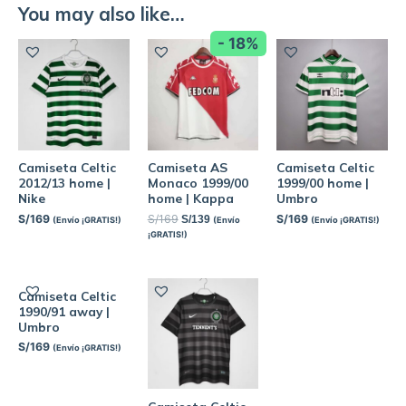
You may also like…
- 18%
Camiseta Celtic
Camiseta AS
Camiseta Celtic
2012/13 home |
Monaco 1999/00
1999/00 home |
Nike
home | Kappa
Umbro
S/
169
S/
169
S/
169
S/
139
(Envío ¡GRATIS!)
(Envío
(Envío ¡GRATIS!)
¡GRATIS!)
Camiseta Celtic
1990/91 away |
Umbro
S/
169
(Envío ¡GRATIS!)