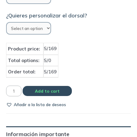
¿Quieres personalizar el dorsal?
S/169
Product price:
Total options:
S/0
Order total:
S/169
Camiseta
Add to cart
Celtic
Añadir a la lista de deseos
1999/00
home
|
Umbro
Información importante
quantity