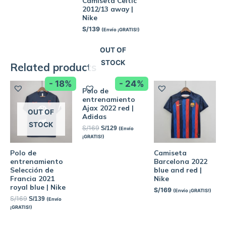
Camiseta Celtic
2012/13 away |
Nike
S/
139
(Envío ¡GRATIS!)
OUT OF
STOCK
Related products
- 18%
- 24%
Polo de
entrenamiento
Ajax 2022 red |
OUT OF
Adidas
STOCK
S/
169
S/
129
(Envío
¡GRATIS!)
Polo de
Camiseta
entrenamiento
Barcelona 2022
Selección de
blue and red |
Francia 2021
Nike
royal blue | Nike
S/
169
(Envío ¡GRATIS!)
S/
169
S/
139
(Envío
¡GRATIS!)