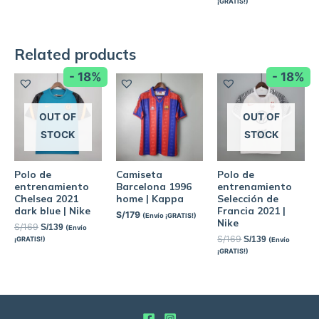
¡GRATIS!)
Related products
- 18%
- 18%
OUT OF
OUT OF
STOCK
STOCK
Polo de
Camiseta
Polo de
entrenamiento
Barcelona 1996
entrenamiento
Chelsea 2021
home | Kappa
Selección de
dark blue | Nike
Francia 2021 |
S/
179
(Envío ¡GRATIS!)
Nike
S/
169
S/
139
(Envío
S/
169
S/
139
¡GRATIS!)
(Envío
¡GRATIS!)