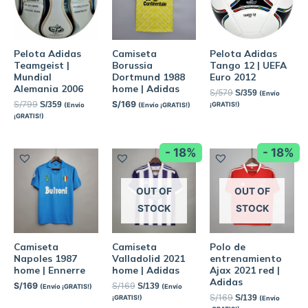
Pelota Adidas
Camiseta
Pelota Adidas
Teamgeist |
Borussia
Tango 12 | UEFA
Mundial
Dortmund 1988
Euro 2012
Alemania 2006
home | Adidas
S/
579
S/
359
(Envío
S/
799
S/
169
S/
359
¡GRATIS!)
(Envío
(Envío ¡GRATIS!)
¡GRATIS!)
- 18%
- 18%
OUT OF
OUT OF
STOCK
STOCK
Camiseta
Camiseta
Polo de
Napoles 1987
Valladolid 2021
entrenamiento
home | Ennerre
home | Adidas
Ajax 2021 red |
Adidas
S/
169
S/
169
S/
139
(Envío ¡GRATIS!)
(Envío
S/
169
S/
139
¡GRATIS!)
(Envío