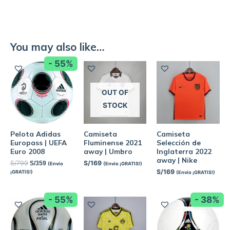
You may also like…
- 55%
OUT OF
STOCK
Pelota Adidas
Camiseta
Camiseta
Europass | UEFA
Fluminense 2021
Selección de
Euro 2008
away | Umbro
Inglaterra 2022
away | Nike
S/
799
S/
169
S/
359
(Envío
(Envío ¡GRATIS!)
S/
169
¡GRATIS!)
(Envío ¡GRATIS!)
- 55%
- 38%