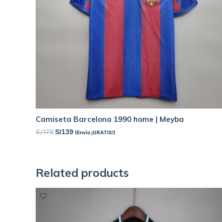
Camiseta Barcelona 1990 home | Meyba
S/
179
S/
139
(Envío ¡GRATIS!)
Related products