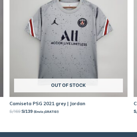
OUT OF STOCK
Camiseta PSG 2021 grey | Jordan
C
S/
169
S
S/
139
(Envío ¡GRATIS!)