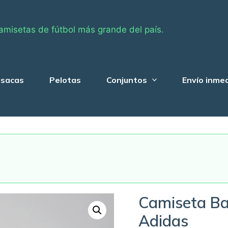
amisetas de fútbol más grande del país.
sacas
Pelotas
Conjuntos
Envío inme
Camiseta Ba
Adidas