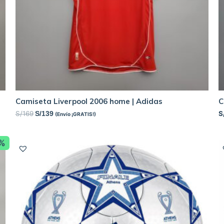
Camiseta Liverpool 2006 home | Adidas
C
S/
169
S
S/
139
(Envío ¡GRATIS!)
2%