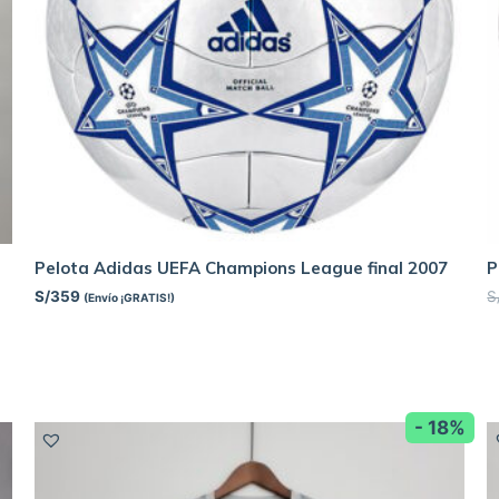
Pelota Adidas UEFA Champions League final 2007
P
S/
359
S
(Envío ¡GRATIS!)
- 18%