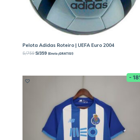
Pelota Adidas Roteiro | UEFA Euro 2004
S/
759
S/
359
(Envío ¡GRATIS!)
- 1