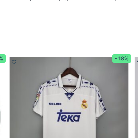
3%
- 18%