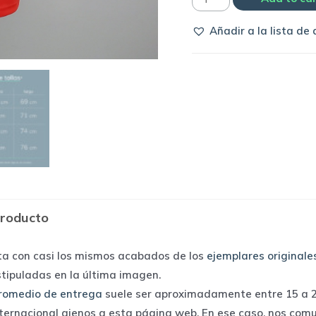
Bayern
Añadir a la lista de
Munich
-
polo
|
Adidas
quantity
producto
ta con casi los mismos acabados de los
ejemplares originale
stipuladas en la última imagen.
romedio de entrega
suele ser aproximadamente entre 15 a 25
nternacional ajenos a esta página web. En ese caso, nos com