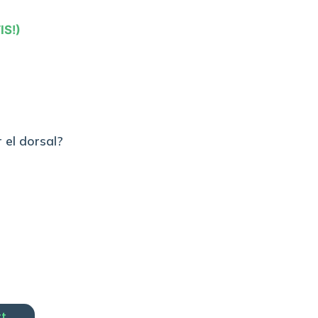
IS!)
 el dorsal?
rt