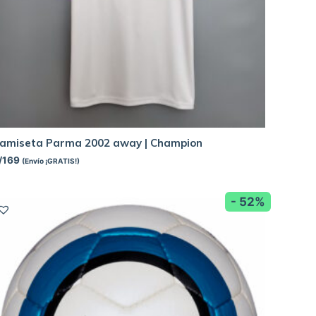
amiseta Parma 2002 away | Champion
/
169
(Envío ¡GRATIS!)
- 52%