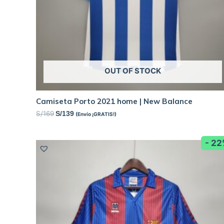
OUT OF STOCK
Camiseta Porto 2021 home | New Balance
S/
169
S/
139
(Envío ¡GRATIS!)
- 2