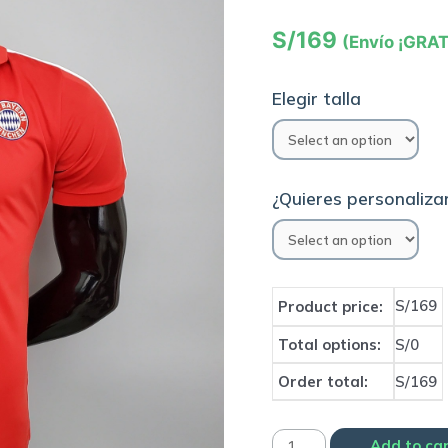
S/
169
(Envío ¡GRAT
Elegir talla
¿Quieres personalizar
S/169
Product price:
Total options:
S/0
Order total:
S/169
Camiseta
Add to ca