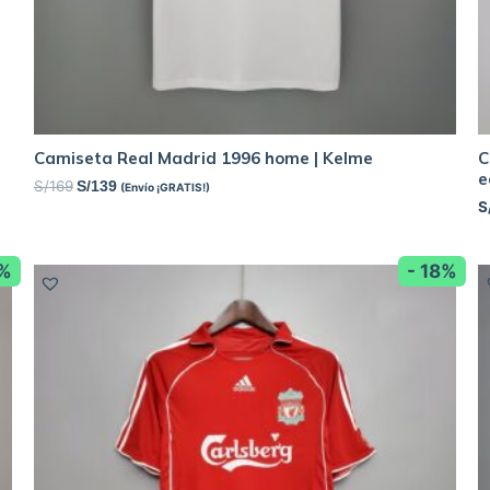
Camiseta Real Madrid 1996 home | Kelme
C
e
S/
169
S/
139
(Envío ¡GRATIS!)
S
8%
- 18%