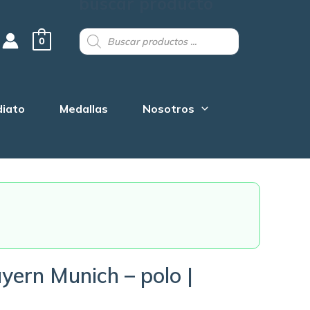
buscar producto
Products
search
0
diato
Medallas
Nosotros
yern Munich – polo |