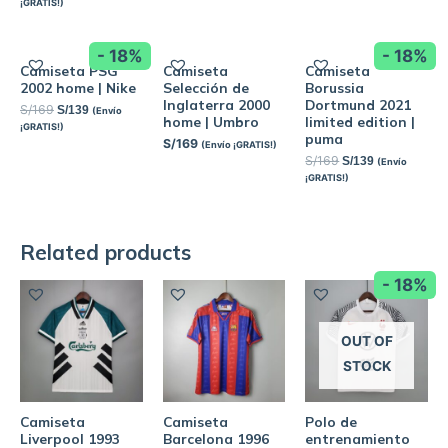
¡GRATIS!)
- 18%
- 18%
Camiseta PSG
Camiseta
Camiseta
2002 home | Nike
Selección de
Borussia
Inglaterra 2000
Dortmund 2021
S/
169
S/
139
(Envío
home | Umbro
limited edition |
¡GRATIS!)
puma
S/
169
(Envío ¡GRATIS!)
S/
169
S/
139
(Envío
¡GRATIS!)
Related products
- 18%
OUT OF
STOCK
Camiseta
Camiseta
Polo de
Liverpool 1993
Barcelona 1996
entrenamiento