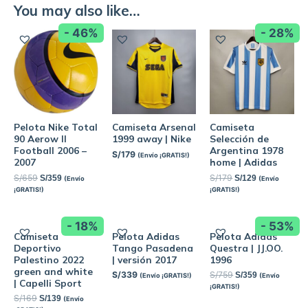
You may also like…
- 46%
- 28%
Pelota Nike Total
Camiseta Arsenal
Camiseta
90 Aerow II
1999 away | Nike
Selección de
Football 2006 –
Argentina 1978
S/
179
(Envío ¡GRATIS!)
2007
home | Adidas
S/
659
S/
179
S/
359
S/
129
(Envío
(Envío
¡GRATIS!)
¡GRATIS!)
- 18%
- 53%
Camiseta
Pelota Adidas
Pelota Adidas
Deportivo
Tango Pasadena
Questra | JJ.OO.
Palestino 2022
| versión 2017
1996
green and white
S/
339
S/
759
S/
359
(Envío ¡GRATIS!)
(Envío
| Capelli Sport
¡GRATIS!)
S/
169
S/
139
(Envío