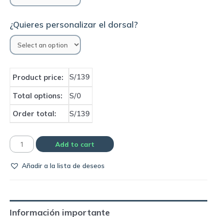
¿Quieres personalizar el dorsal?
S/139
Product price:
Total options:
S/0
Order total:
S/139
Camiseta
Add to cart
Barcelona
Añadir a la lista de deseos
1990
home
|
Meyba
Información importante
quantity