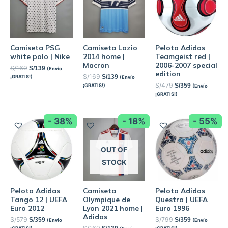
Camiseta PSG
Camiseta Lazio
Pelota Adidas
white polo | Nike
2014 home |
Teamgeist red |
Macron
2006-2007 special
S/
169
S/
139
(Envío
edition
S/
169
S/
139
¡GRATIS!)
(Envío
S/
479
S/
359
¡GRATIS!)
(Envío
¡GRATIS!)
- 38%
- 18%
- 55%
OUT OF
STOCK
Pelota Adidas
Camiseta
Pelota Adidas
Tango 12 | UEFA
Olympique de
Questra | UEFA
Euro 2012
Lyon 2021 home |
Euro 1996
Adidas
S/
579
S/
799
S/
359
S/
359
(Envío
(Envío