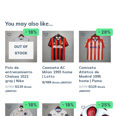
You may also like…
- 18%
- 28%
OUT OF
STOCK
Polo de
Camiseta AC
Camiseta
entrenamiento
Milan 1993 home
Atlético de
Chelsea 2021
| Lotto
Madrid 1995
grey | Nike
home | Puma
S/
169
(Envío ¡GRATIS!)
S/
169
S/
179
S/
139
S/
129
(Envío
(Envío
¡GRATIS!)
¡GRATIS!)
- 18%
- 18%
- 25%