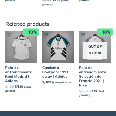
S/
169
S/
139
¡GRATIS!)
¡GRATIS!)
(Envío
¡GRATIS!)
Related products
- 18%
- 18%
OUT OF
STOCK
Polo de
Camiseta
Polo de
entrenamiento
Liverpool 1993
entrenamiento
Real Madrid |
away | Adidas
Selección de
Adidas
Francia 2021 |
S/
169
(Envío ¡GRATIS!)
Nike
S/
169
S/
139
(Envío
S/
169
S/
139
¡GRATIS!)
(Envío
¡GRATIS!)