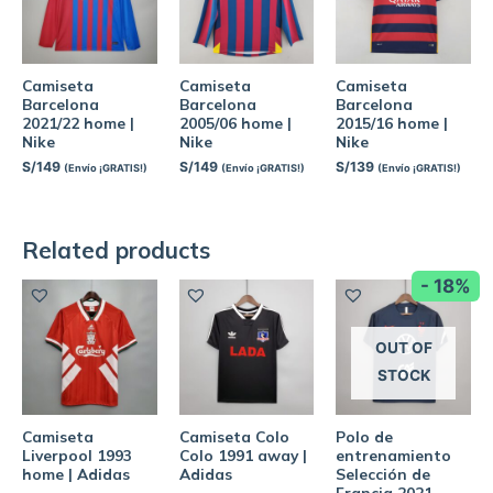
Camiseta
Camiseta
Camiseta
Barcelona
Barcelona
Barcelona
2021/22 home |
2005/06 home |
2015/16 home |
Nike
Nike
Nike
S/
149
S/
149
S/
139
(Envío ¡GRATIS!)
(Envío ¡GRATIS!)
(Envío ¡GRATIS!)
Related products
- 18%
OUT OF
STOCK
Camiseta
Camiseta Colo
Polo de
Liverpool 1993
Colo 1991 away |
entrenamiento
home | Adidas
Adidas
Selección de
Francia 2021