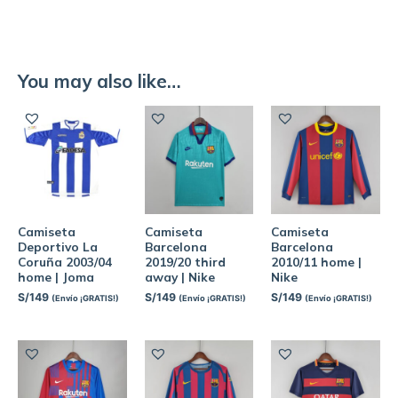
You may also like…
Camiseta
Camiseta
Camiseta
Deportivo La
Barcelona
Barcelona
Coruña 2003/04
2019/20 third
2010/11 home |
home | Joma
away | Nike
Nike
S/
149
S/
149
S/
149
(Envío ¡GRATIS!)
(Envío ¡GRATIS!)
(Envío ¡GRATIS!)