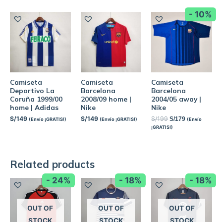
- 10%
Camiseta
Camiseta
Camiseta
Deportivo La
Barcelona
Barcelona
Coruña 1999/00
2008/09 home |
2004/05 away |
home | Adidas
Nike
Nike
S/
149
S/
149
S/
199
S/
179
(Envío ¡GRATIS!)
(Envío ¡GRATIS!)
(Envío
¡GRATIS!)
Related products
- 24%
- 18%
- 18%
OUT OF
OUT OF
OUT OF
STOCK
STOCK
STOCK