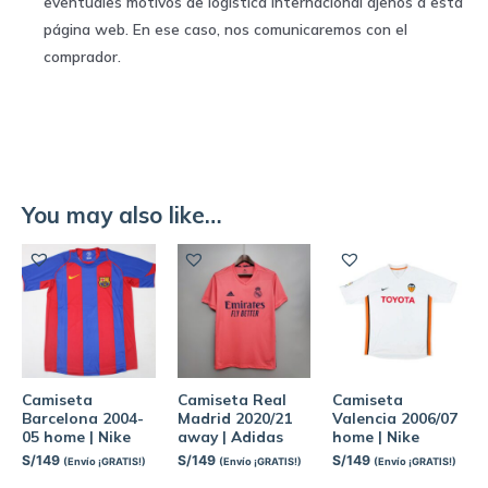
eventuales motivos de logística internacional ajenos a esta
página web. En ese caso, nos comunicaremos con el
comprador.
You may also like…
Camiseta
Camiseta Real
Camiseta
Barcelona 2004-
Madrid 2020/21
Valencia 2006/07
05 home | Nike
away | Adidas
home | Nike
S/
149
S/
149
S/
149
(Envío ¡GRATIS!)
(Envío ¡GRATIS!)
(Envío ¡GRATIS!)