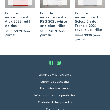
Polo de
Polo de
Polo de
entrenamiento
entrenamiento
entrenamiento
Ajax 2022 red |
PSG 2021 white
Selección de
Adidas
and blue | Nike
Francia 2021
royal blue | Nike
S/
169
S/
169
S/
129
S/
139
(Envío
(Envío
S/
169
S/
139
¡GRATIS!)
¡GRATIS!)
(Envío
¡GRATIS!)
términos y condiciones
Cupón de descuento
Preguntas frecuentes
Información sobre productos
Cuidado de tus prendas
Contáctanos