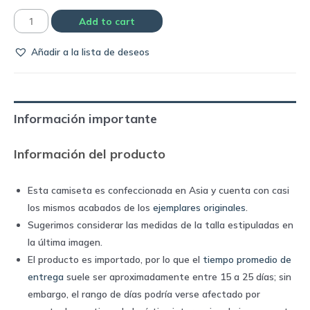
Camiseta
Add to cart
Barcelona
Añadir a la lista de deseos
2001/02
away
|
Nike
Información importante
quantity
Información del producto
Esta camiseta es confeccionada en Asia y cuenta con casi
los mismos acabados de los
ejemplares originales
.
Sugerimos considerar las medidas de la talla estipuladas en
la última imagen.
El producto es importado, por lo que el
tiempo promedio de
entrega
suele ser aproximadamente entre 15 a 25 días; sin
embargo, el rango de días podría verse afectado por