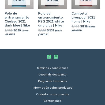
STOCK
STOCK
STOCK
Polo de
Polo de
Camiseta
entrenamiento
entrenamiento
Liverpool 2021
Chelsea 2021
PSG 2021 white
home | Nike
dark blue | Nike
and blue | Nike
S/
169
S/
139
(Envío
S/
169
S/
169
S/
139
S/
139
¡GRATIS!)
(Envío
(Envío
¡GRATIS!)
¡GRATIS!)
términos y condiciones
Cupón de descuento
Preguntas frecuentes
Información sobre productos
Cuidado de tus prendas
Contáctanos